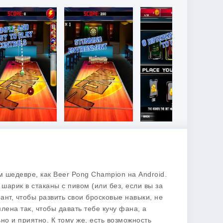
м шедевре, как Beer Pong Champion на Android.
ь шарик в стаканы с пивом (или без, если вы за
нт, чтобы развить свои бросковые навыки, не
лена так, чтобы давать тебе кучу фана, а
но и приятно. К тому же, есть возможность