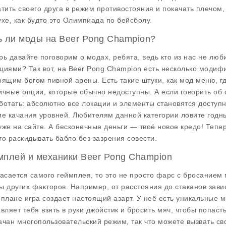
атить своего друга в режим противостояния и покачать плечом,
ухе, как будто это Олимпиада по бейсболу.
ь ли моды на Beer Pong Champion?
рь давайте поговорим о модах, ребята, ведь кто из нас не лю
циями? Так вот, на Beer Pong Champion есть несколько модифи
оящим богом пивной арены. Есть такие штуки, как мод меню, г
ичные опции, которые обычно недоступны. А если говорить об о
ботать: абсолютно все локации и элементы становятся доступн
ие качания уровней. Любителям данной категории ловите год
уже на сайте. А бесконечные деньги — твоё новое кредо! Тепер
то раскидывать бабло без зазрения совести.
мплей и механики Beer Pong Champion
касается самого геймплея, то это не просто фарс с бросанием
ы других факторов. Например, от расстояния до стаканов завис
 плане игра создает настоящий азарт. У неё есть уникальные м
авляет тебя взять в руки джойстик и бросить мяч, чтобы попаст
ачан многопользовательский режим, так что можете вызвать сво