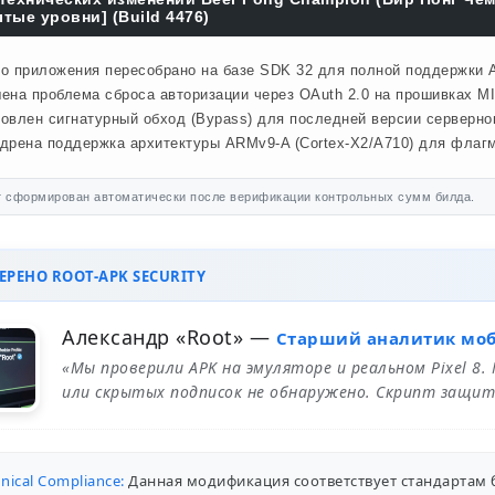
тые уровни] (Build 4476)
о приложения пересобрано на базе SDK 32 для полной поддержки A
ена проблема сброса авторизации через OAuth 2.0 на прошивках MI
овлен сигнатурный обход (Bypass) для последней версии серверног
дрена поддержка архитектуры ARMv9-A (Cortex-X2/A710) для флагм
 сформирован автоматически после верификации контрольных сумм билда.
РЕНО ROOT-APK SECURITY
Александр «Root»
—
Старший аналитик мо
«Мы проверили APK на эмуляторе и реальном Pixel 8.
или скрытых подписок не обнаружено. Скрипт защит
nical Compliance:
Данная модификация соответствует стандартам 