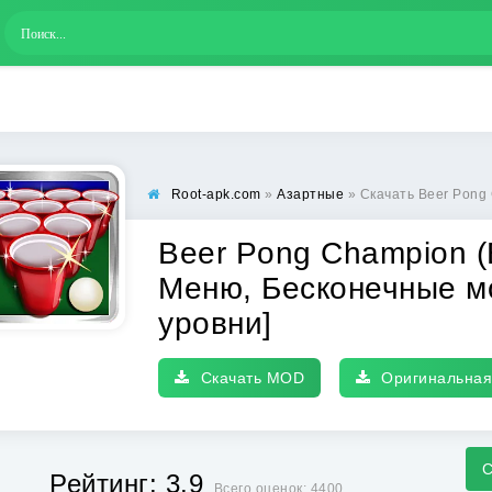
Root-apk.com
»
Азартные
» Скачать Beer Pong Champion (Бир По
Beer Pong Champion (
Меню, Бесконечные м
уровни]
Скачать MOD
Оригинальная
С
Рейтинг: 3.9
Всего оценок: 4400