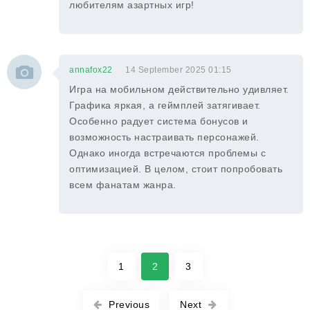
любителям азартных игр!
annafox22
14 September 2025 01:15
Игра на мобильном действительно удивляет.
Графика яркая, а геймплей затягивает.
Особенно радует система бонусов и
возможность настраивать персонажей.
Однако иногда встречаются проблемы с
оптимизацией. В целом, стоит попробовать
всем фанатам жанра.
1
2
3
Previous
Next