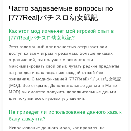
Часто задаваемые вопросы по
[777Real]パチスロ幼女戦記
Как этот мод изменяет мой игровой опыт в
[777Real]パチスロ幼女戦記?
Этот взломанный апк полностью открывает вам
доступ ко всем играм и режимам. Больше никаких
ограничений, вы получаете возможности
максимизировать свой опыт, лутать редкие предметы
на раз-два и наслаждаться каждой каткой без
ожидания. С модификацией [777Real]パチスロ幼女戦記
[МОД: Все открыто, Дополнительные деньги и Меню
MOD] вы сможете получить дополнительные деньги
для покупки всех нужных улучшений.
Не приведет ли использование данного хакa к
бану аккаунта?
Использование данного мода, как правило, не