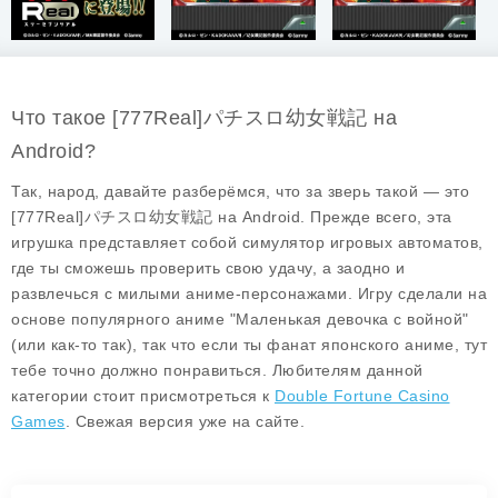
Что такое [777Real]パチスロ幼女戦記 на
Android?
Так, народ, давайте разберёмся, что за зверь такой — это
[777Real]パチスロ幼女戦記 на Android. Прежде всего, эта
игрушка представляет собой
симулятор игровых автоматов
,
где ты сможешь проверить свою удачу, а заодно и
развлечься с милыми аниме-персонажами. Игру сделали на
основе популярного аниме "Маленькая девочка с войной"
(или как-то так), так что если ты фанат японского аниме, тут
тебе точно должно понравиться. Любителям данной
категории стоит присмотреться к
Double Fortune Casino
Games
. Свежая версия уже на сайте.