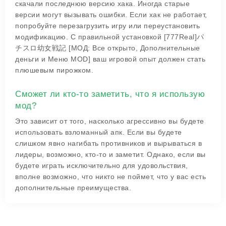
скачали последнюю версию хакa. Иногда старые
версии могут вызывать ошибки. Если хак не работает,
попробуйте перезагрузить игру или переустановить
модификацию. С правильной установкой [777Real]パ
チスロ幼女戦記 [МОД: Все открыто, Дополнительные
деньги и Меню MOD] ваш игровой опыт должен стать
плюшевым пирожком.
Сможет ли кто-то заметить, что я использую
мод?
Это зависит от того, насколько агрессивно вы будете
использовать взломанный апк. Если вы будете
слишком явно нагибать противников и вырываться в
лидеры, возможно, кто-то и заметит. Однако, если вы
будете играть исключительно для удовольствия,
вполне возможно, что никто не поймет, что у вас есть
дополнительные преимущества.