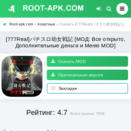
Root-apk.com
»
Азартные
» Скачать [777Real]パチスロ幼女戦記 [МОД: Все открыто, Дополнительные деньги и Меню MOD] | Взлом [777Real]パチスロ幼女戦記 на Андроид
[777Real]パチスロ幼女戦記 [МОД: Все открыто,
Дополнительные деньги и Меню MOD]
Скачать MOD
Оригинальная версия
Закладки
Рейтинг: 4.7
Всего оценок: 7600