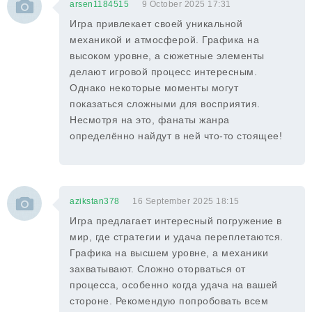
arsen1184515
9 October 2025 17:31
Игра привлекает своей уникальной
механикой и атмосферой. Графика на
высоком уровне, а сюжетные элементы
делают игровой процесс интересным.
Однако некоторые моменты могут
показаться сложными для восприятия.
Несмотря на это, фанаты жанра
определённо найдут в ней что-то стоящее!
azikstan378
16 September 2025 18:15
Игра предлагает интересный погружение в
мир, где стратегии и удача переплетаются.
Графика на высшем уровне, а механики
захватывают. Сложно оторваться от
процесса, особенно когда удача на вашей
стороне. Рекомендую попробовать всем