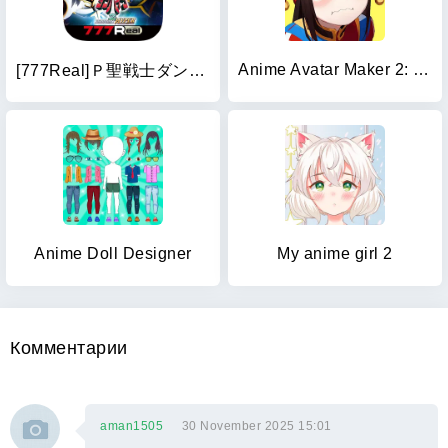
Anime Avatar Maker 2: Dress Up
[777Real]Ｐ聖戦士ダンバイン2
Anime Doll Designer
My anime girl 2
Комментарии
aman1505
30 November 2025 15:01