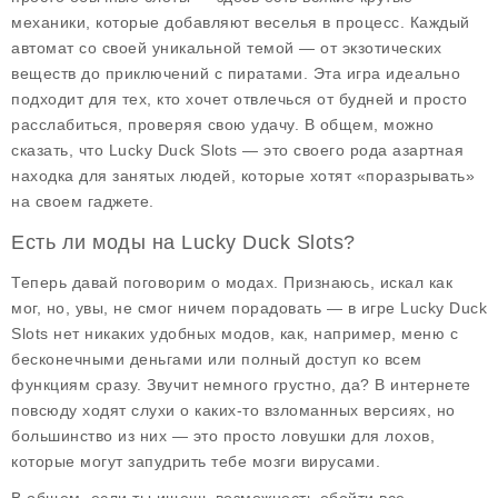
механики, которые добавляют веселья в процесс. Каждый
автомат со своей уникальной темой — от экзотических
веществ до приключений с пиратами. Эта игра идеально
подходит для тех, кто хочет отвлечься от будней и просто
расслабиться, проверяя свою удачу. В общем, можно
сказать, что Lucky Duck Slots — это своего рода азартная
находка для занятых людей, которые хотят «поразрывать»
на своем гаджете.
Есть ли моды на Lucky Duck Slots?
Теперь давай поговорим о модах. Признаюсь, искал как
мог, но, увы, не смог ничем порадовать — в игре Lucky Duck
Slots нет никаких удобных модов, как, например, меню с
бесконечными деньгами или полный доступ ко всем
функциям сразу. Звучит немного грустно, да? В интернете
повсюду ходят слухи о каких-то взломанных версиях, но
большинство из них — это просто ловушки для лохов,
которые могут запудрить тебе мозги вирусами.