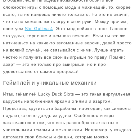
В общем, если ты ищешь возможность обойти все
сложности игры с помощью мода и махинаций, то, скорее
всего, ты не найдешь ничего толкового. Но это не значит,
что ты не можешь взять игру в свои руки. Между прочим,
советуем
Slot Gallina 4
. Этот мод сейчас в топе. Главное —
это удача, терпение и немного везения. Если ты все же
наткнешься на какие-то взломанные версии, давай просто
на всякий случай, не связывайся с ними. Лучше играть
честно и получать все свои выигрыши по праву. Помни:
азарт — это не только про выигрыши, но и про
удовольствие от самого процесса!
Геймплей и уникальные механики
Итак, геймплей Lucky Duck Slots — это такая виртуальная
карусель наполненная яркими огнями и азартом.
Представь, крутить эти барабаны, наблюдая, как символы
падают, словно дождь из удачи. Особенности игры
заключаются в том, что есть разнообразные слоты с
уникальными темами и механиками. Например, у каждого
автомата свои бонусы и фишки, которые можно