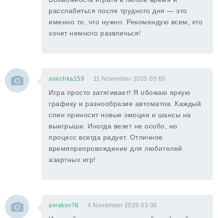
расслабиться после трудного дня — это
именно то, что нужно. Рекомендую всем, кто
хочет немного развлечься!
anechka159
11 November 2025 05:00
Игра просто затягивает! Я обожаю яркую
графику и разнообразие автоматов. Каждый
спин приносит новые эмоции и шансы на
выигрыши. Иногда везет не особо, но
процесс всегда радует. Отличное
времяпрепровождение для любителей
азартных игр!
avrakov78
4 November 2025 03:00