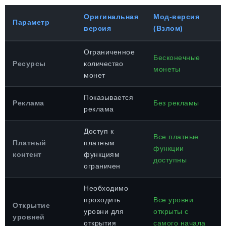
Оригинальная
Мод-версия
Параметр
версия
(Взлом)
Ограниченное
Бесконечные
Ресурсы
количество
монеты
монет
Показывается
Реклама
Без рекламы
реклама
Доступ к
Все платные
Платный
платным
функции
контент
функциям
доступны
ограничен
Необходимо
проходить
Все уровни
Открытие
уровни для
открыты с
уровней
открытия
самого начала