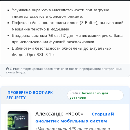
Улучшена обработка многопоточности при загрузке
тяжелых ассетов в фоновом режиме.
Пофиксен баг с наложением слоев (Z-Buffer), вызывавший
мерцание текстур в мод-меню.
Внедрена система 'Ghost ID' для минимизации риска бана
при использовании функций разблокировки.
Библиотеки безопасности обновлены до актуальных
билдов OpenSSL 3.1.x.
Отчет сформирован автоматически после верификации контрольных
сумм билда.
ПРОВЕРЕНО ROOT-APK
Status:
Безопасно для
SECURITY
установк
Александр «Root»
—
Старший
аналитик мобильных систем
«Мы проверили APK на эмуляторе и