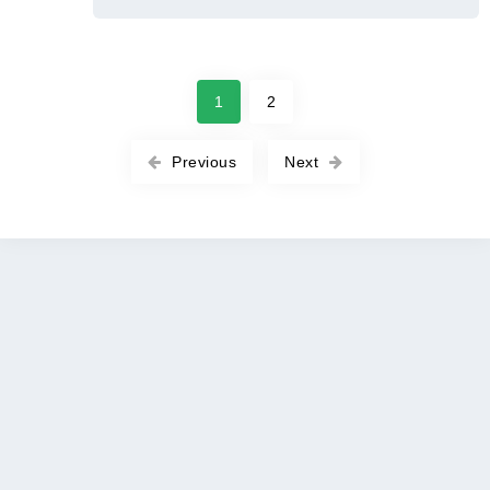
1
2
Previous
Next