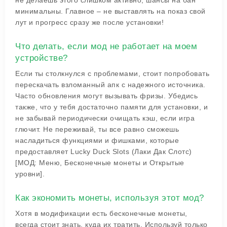
не делаешь этого слишком активно, шансы на бан
минимальны. Главное – не выставлять на показ свой
лут и прогресс сразу же после установки!
Что делать, если мод не работает на моем
устройстве?
Если ты столкнулся с проблемами, стоит попробовать
перескачать взломанный апк с надежного источника.
Часто обновления могут вызывать фризы. Убедись
также, что у тебя достаточно памяти для установки, и
не забывай периодически очищать кэш, если игра
глючит. Не переживай, ты все равно сможешь
насладиться функциями и фишками, которые
предоставляет Lucky Duck Slots (Лаки Дак Слотс)
[МОД: Меню, Бесконечные монеты и Открытые
уровни].
Как экономить монеты, используя этот мод?
Хотя в модификации есть бесконечные монеты,
всегда стоит знать, куда их тратить. Используй только