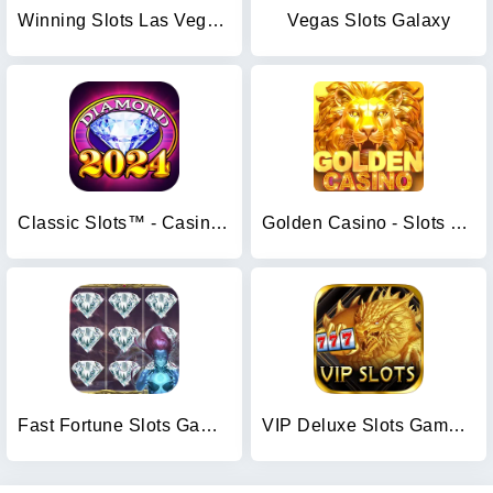
Winning Slots Las Vegas Casino
Vegas Slots Galaxy
Classic Slots™ - Casino Games
Golden Casino - Slots Games
Fast Fortune Slots Games Spin
VIP Deluxe Slots Games Offline