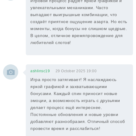
Игровой процесс радует яркой графикой и
увлекательными механиками. Часто
выпадают выигрышные комбинации, что
создаёт приятное ощущение азарта. Но есть
моменты, когда бонусы не слишком щедрые.
В целом, отличное времяпровождение для
любителей слотов!
ashlinsc19
29 October 2025 19:00
Игра просто затягивает! Я наслаждаюсь
яркой графикой и захватывающими
бонусами. Каждый спин приносит новые
эмоции, а возможность играть с друзьями
делает процесс ещё интереснее.
Постоянные обновления и новые уровни
добавляют разнообразия. Отличный способ
провести время и расслабиться!