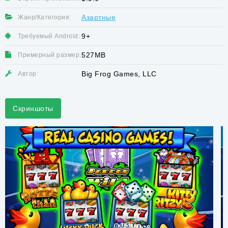
Азартные
Жанр/Категория:
9+
Требуемый Android:
527MB
Примерный размер:
Big Frog Games, LLC
Автор:
Скриншоты