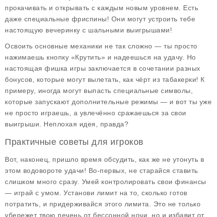
прокачивать и открывать с каждым новым уровнем. Есть
даже специальные фриспины! Они могут устроить тебе
настоящую вечеринку с шальными выигрышами!
Освоить основные механики не так сложно — ты просто
нажимаешь кнопку «Крутить» и надеешься на удачу. Но
настоящая фишка игры заключается в сочетании разных
бонусов, которые могут вылетать, как чёрт из табакерки! К
примеру, иногда могут выпасть специальные символы,
которые запускают дополнительные режимы — и вот ты уже
не просто играешь, а увлечённо сражаешься за свои
выигрыши. Неплохая идея, правда?
Практичные советы для игроков
Вот, наконец, пришло время обсудить, как же не утонуть в
этом водовороте удачи! Во-первых, не старайся ставить
слишком много сразу. Умей контролировать свои финансы
— играй с умом. Установи лимит на то, сколько готов
потратить, и придерживайся этого лимита. Это не только
убережет твою печень от бессонной ночи, но и избавит от