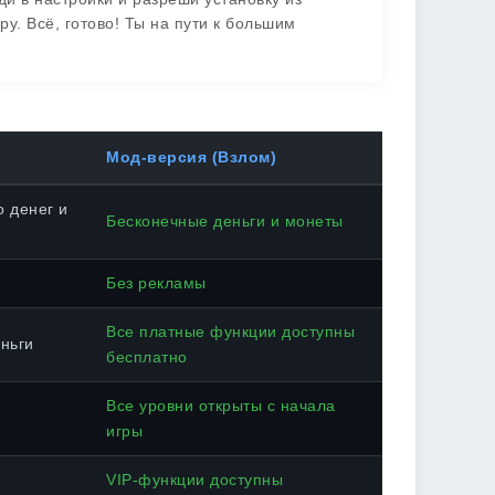
ру. Всё, готово! Ты на пути к большим
Мод-версия (Взлом)
 денег и
Бесконечные деньги и монеты
Без рекламы
Все платные функции доступны
ньги
бесплатно
Все уровни открыты с начала
игры
VIP-функции доступны