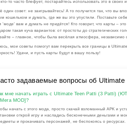
 кто-то часто блефует, постарайтесь использовать это в своих 
ё один совет: не заигрывайтесь! А то получится так, что вы вло
ым кошельком и думать, где же вы это упустили. Поставьте себе
м 'моде' вам и думать не придётся! Кто говорит, что карты – э
даром такая куча вариантов: от простоты до стратегических гол
вайте – главное, чтобы была весёлая атмосфера, независимо о
юсь, мои советы помогут вам перекрыть все границы в Ultimate
яркость! Удачи, и пусть карты будут в вашу пользу!
асто задаваемые вопросы об Ultimate Te
ак мне начать играть с Ultimate Teen Patti (3 Patti) 
 Мега MOD]?
обы начать с этого мода, просто скачай взломанный APK и уст
тановки открой игру и насладись бесконечными деньгами и мо
едметы и прокачивать персонажей, не беспокоясь о ресурсах.