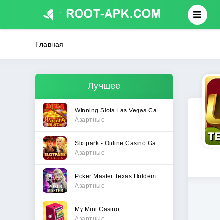
Главная
Лучшее
Winning Slots Las Vegas Casino
Азартные
Slotpark - Online Casino Games
Азартные
Poker Master Texas Holdem 2024
Азартные
My Mini Casino
Азартные