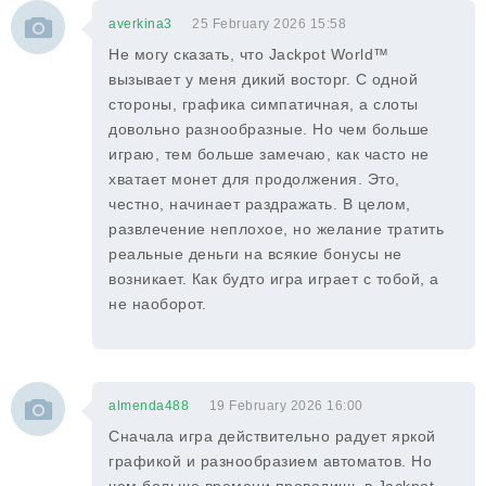
averkina3
25 February 2026 15:58
Не могу сказать, что Jackpot World™
вызывает у меня дикий восторг. С одной
стороны, графика симпатичная, а слоты
довольно разнообразные. Но чем больше
играю, тем больше замечаю, как часто не
хватает монет для продолжения. Это,
честно, начинает раздражать. В целом,
развлечение неплохое, но желание тратить
реальные деньги на всякие бонусы не
возникает. Как будто игра играет с тобой, а
не наоборот.
almenda488
19 February 2026 16:00
Сначала игра действительно радует яркой
графикой и разнообразием автоматов. Но