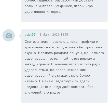
более. Надеюсь, разработчики добавят
больше интересных фишек, чтобы игра
удерживала интерес.
astet25
3 March 2026 18:58
Сначала меня привлекла яркая графика и
красочные слоты, но довольно быстро стало
скучно. Неплохо раздают бонусы, но немного
разочаровал постоянный поток рекламы
между играми. Поначалу играл только ради
удовольствия, но после нескольких
разочарований в ставках стало более
нервно. Не знаю, задержусь ли здесь
надолго, хотя иногда даёт поиграть без
вложений, это радует.