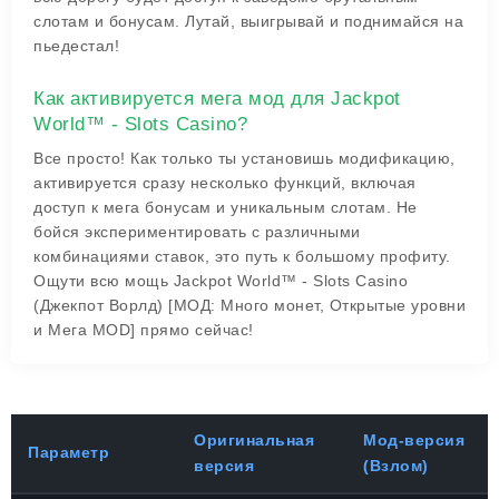
слотам и бонусам. Лутай, выигрывай и поднимайся на
пьедестал!
Как активируется мега мод для Jackpot
World™ - Slots Casino?
Все просто! Как только ты установишь модификацию,
активируется сразу несколько функций, включая
доступ к мега бонусам и уникальным слотам. Не
бойся экспериментировать с различными
комбинациями ставок, это путь к большому профиту.
Ощути всю мощь Jackpot World™ - Slots Casino
(Джекпот Ворлд) [МОД: Много монет, Открытые уровни
и Мега MOD] прямо сейчас!
Оригинальная
Мод-версия
Параметр
версия
(Взлом)