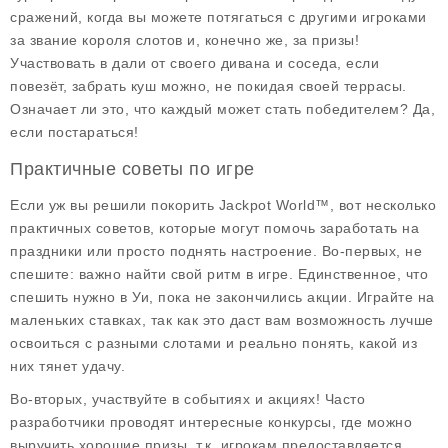
сражений, когда вы можете потягаться с другими игроками
за звание короля слотов и, конечно же, за призы!
Участвовать в дали от своего дивана и соседа, если
повезёт, забрать куш можно, не покидая своей террасы.
Означает ли это, что каждый может стать победителем? Да,
если постараться!
Практичные советы по игре
Если уж вы решили покорить Jackpot World™, вот несколько
практичных советов, которые могут помочь заработать на
праздники или просто поднять настроение. Во-первых, не
спешите: важно найти свой ритм в игре. Единственное, что
спешить нужно в Уи, пока не закончились акции. Играйте на
маленьких ставках, так как это даст вам возможность лучше
освоиться с разными слотами и реально понять, какой из
них тянет удачу.
Во-вторых, участвуйте в событиях и акциях! Часто
разработчики проводят интересные конкурсы, где можно
выручить хорошие призы, т.к. игрокам предоставляется