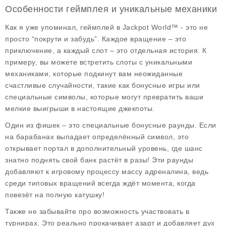
Особенности геймплея и уникальные механики
Как я уже упоминал, геймплей в Jackpot World™ - это не
просто “покрути и забудь”. Каждое вращение – это
приключение, а каждый слот – это отдельная история. К
примеру, вы можете встретить слоты с уникальными
механиками, которые подкинут вам неожиданные
счастливые случайности, такие как бонусные игры или
специальные символы, которые могут превратить ваши
мелкие выигрыши в настоящие джекпоты.
Один из фишек – это специальные бонусные раунды. Если
на барабанах выпадает определённый символ, это
открывает портал в дополнительный уровень, где шанс
знатно поднять свой банк растёт в разы! Эти раунды
добавляют к игровому процессу массу адреналина, ведь
среди типовых вращений всегда ждёт момента, когда
повезёт на полную катушку!
Также не забывайте про возможность участвовать в
турнирах. Это реально прокачивает азарт и добавляет дух