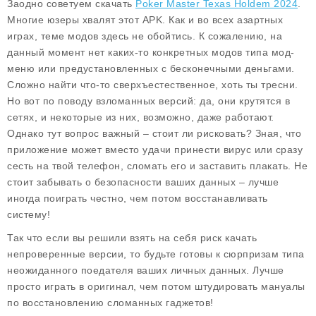
Заодно советуем скачать
Poker Master Texas Holdem 2024
.
Многие юзеры хвалят этот APK. Как и во всех азартных
играх, теме модов здесь не обойтись. К сожалению, на
данный момент нет каких-то конкретных модов типа мод-
меню или предустановленных с бесконечными деньгами.
Сложно найти что-то сверхъестественное, хоть ты тресни.
Но вот по поводу взломанных версий: да, они крутятся в
сетях, и некоторые из них, возможно, даже работают.
Однако тут вопрос важный – стоит ли рисковать? Зная, что
приложение может вместо удачи принести вирус или сразу
сесть на твой телефон, сломать его и заставить плакать. Не
стоит забывать о безопасности ваших данных – лучше
иногда поиграть честно, чем потом восстанавливать
систему!
Так что если вы решили взять на себя риск качать
непроверенные версии, то будьте готовы к сюрпризам типа
неожиданного поедателя ваших личных данных. Лучше
просто играть в оригинал, чем потом штудировать мануалы
по восстановлению сломанных гаджетов!