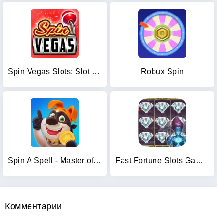
Spin Vegas Slots: Slot Games
Robux Spin
Spin A Spell - Master of Coin
Fast Fortune Slots Games Spin
Комментарии