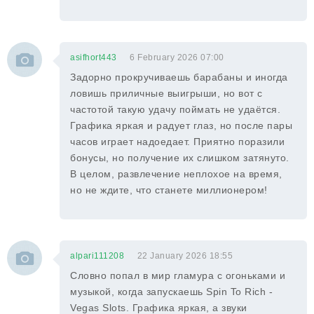
asifhort443
6 February 2026 07:00
Задорно прокручиваешь барабаны и иногда
ловишь приличные выигрыши, но вот с
частотой такую удачу поймать не удаётся.
Графика яркая и радует глаз, но после пары
часов играет надоедает. Приятно поразили
бонусы, но получение их слишком затянуто.
В целом, развлечение неплохое на время,
но не ждите, что станете миллионером!
alpari111208
22 January 2026 18:55
Словно попал в мир гламура с огоньками и
музыкой, когда запускаешь Spin To Rich -
Vegas Slots. Графика яркая, а звуки