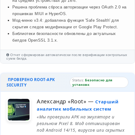
на средних устройствах до 16%.
Решена проблема сброса авторизации через OAuth 2.0 на
прошивках MIUI и HyperOS.
Мод-меню v3.4: добавлена функция 'Safe Stealth' для
скрытия следов модификации от Google Play Protect.
Библиотеки безопасности обновлены до актуальных
билдов OpenSSL 3.1.x.
Отчет сформирован автоматически после верификации контрольных
сумм билда.
ПРОВЕРЕНО ROOT-APK
Status:
Безопасно для
SECURITY
установк
Александр «Root»
—
Старший
аналитик мобильных систем
«Мы проверили APK на эмуляторе и
реальном Pixel 8. Мод оптимизирован
под Android 14/15, вирусов или скрытых