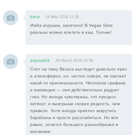
bacyt
16 May 2026 11:35
Имба игрушка, залетело! В Vegas Slots
реально можно влететь в кэш. Топчик!
angusy816
26 March 2026 15:58
Слот на тему Вегаса выглядит довольно ярко
и атмосферно, но, честно говоря, не хватает
какой-то оригинальности. Неплохие графика
и анимация — они действительно радуют
глаз. Но иногда чувствуешь, что процесс
затянут, и выигрыши скорее редкость, чем
правило. Хотя иногда приятно закрутить
барабаны и просто расслабиться. Но все
равно, хочется большего разнообразия в
механике.