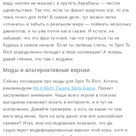
виду, кнопки не мешают, и крутить барабаны — чистое
удовольствие. Так что, если ты фанат азартных игр, то эта
тема точно для тебя! В самом деле, тут можно легко
«спинить» и забыть о реальном мире — поймать несколько
джекпотов, и ты уже почти как в сказке. И кстати, не
забывай, что это фри-ту-плей, так что тратиться ты не
будешь в самом начале. Если ты любишь слоты, то Spin To
Rich определенно попадёт в твою коллекцию! А теперь
давай глянем, что там с модами.
Моды и альтернативные версии
Сейчас поговорим про
моды для Spin To Rich
. Кстати,
рекомендуем
Hit it Rich! Casino Slots Game
. Проект
заслуживает внимания. Чаще всего игроки в поисках
выгодняка начинают копать в интернете, и я тут не
исключение. Давайте проверим: а есть ли какие-то там
мега мод меню, баги на кучу денег или вся шанхайская
премия? Итак, мое исследование показало, что да,
существуют модифицированные версии этой игры, хотя и