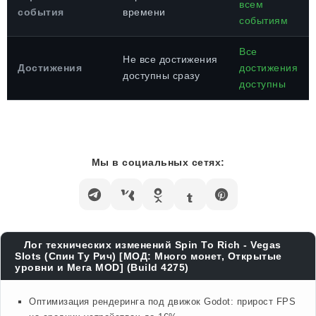
всем
события
времени
событиям
Все
Не все достижения
Достижения
достижения
доступны сразу
доступны
Мы в социальных сетях:
Лог технических изменений Spin To Rich - Vegas
Slots (Спин Ту Рич) [МОД: Много монет, Открытые
уровни и Мега MOD] (Build 4275)
Оптимизация рендеринга под движок Godot: прирост FPS