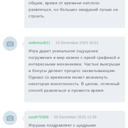
общем, время от времени неплохо
развлечься, но больших ожиданий лучше не
строить.
anttivirus921
20 December 2025 16:01
Игра дарит уникальное ощущение
погружения в мир казино с яркой графикой и
интересными механиками. Частые выигрыши
и бонусы делают процесс захватывающим.
Однако со временем может возникнуть
некоторая монотонность. В целом, отличный
способ развлечься и провести время.
azat070588
20 December 2025 12:00
Игрушка поздравляет с щедрыми