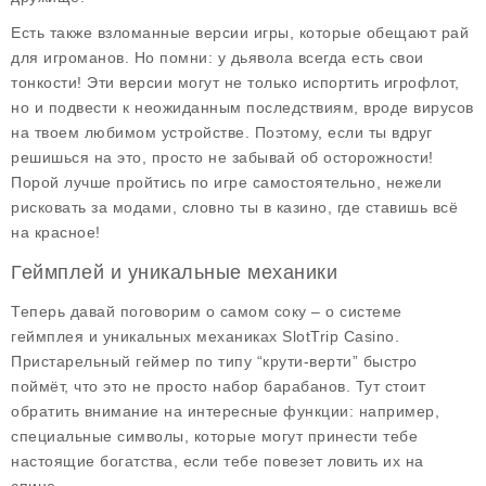
Есть также взломанные версии игры, которые обещают рай
для игроманов. Но помни: у дьявола всегда есть свои
тонкости! Эти версии могут не только испортить игрофлот,
но и подвести к неожиданным последствиям, вроде вирусов
на твоем любимом устройстве. Поэтому, если ты вдруг
решишься на это, просто не забывай об осторожности!
Порой лучше пройтись по игре самостоятельно, нежели
рисковать за модами, словно ты в казино, где ставишь всё
на красное!
Геймплей и уникальные механики
Теперь давай поговорим о самом соку – о системе
геймплея и уникальных механиках
SlotTrip Casino
.
Пристарельный геймер по типу “крути-верти” быстро
поймёт, что это не просто набор барабанов. Тут стоит
обратить внимание на интересные функции: например,
специальные символы, которые могут принести тебе
настоящие богатства, если тебе повезет ловить их на