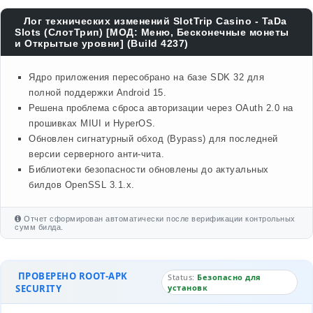
Лог технических изменений SlotTrip Casino - TaDa
Slots (СлотТрип) [МОД: Меню, Бесконечные монеты
и Открытые уровни] (Build 4237)
Ядро приложения пересобрано на базе SDK 32 для
полной поддержки Android 15.
Решена проблема сброса авторизации через OAuth 2.0 на
прошивках MIUI и HyperOS.
Обновлен сигнатурный обход (Bypass) для последней
версии серверного анти-чита.
Библиотеки безопасности обновлены до актуальных
билдов OpenSSL 3.1.x.
Отчет сформирован автоматически после верификации контрольных
сумм билда.
ПРОВЕРЕНО ROOT-APK
Status:
Безопасно для
SECURITY
установк