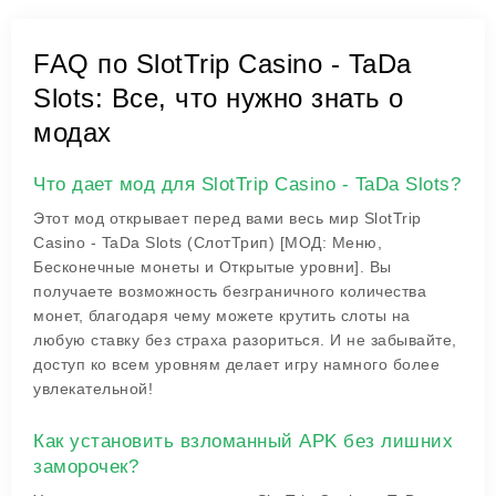
FAQ по SlotTrip Casino - TaDa
Slots: Все, что нужно знать о
модах
Что дает мод для SlotTrip Casino - TaDa Slots?
Этот мод открывает перед вами весь мир SlotTrip
Casino - TaDa Slots (СлотТрип) [МОД: Меню,
Бесконечные монеты и Открытые уровни]. Вы
получаете возможность безграничного количества
монет, благодаря чему можете крутить слоты на
любую ставку без страха разориться. И не забывайте,
доступ ко всем уровням делает игру намного более
увлекательной!
Как установить взломанный APK без лишних
заморочек?