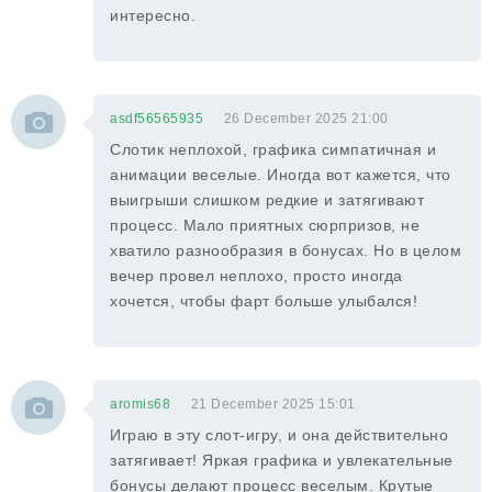
интересно.
asdf56565935
26 December 2025 21:00
Слотик неплохой, графика симпатичная и
анимации веселые. Иногда вот кажется, что
выигрыши слишком редкие и затягивают
процесс. Мало приятных сюрпризов, не
хватило разнообразия в бонусах. Но в целом
вечер провел неплохо, просто иногда
хочется, чтобы фарт больше улыбался!
aromis68
21 December 2025 15:01
Играю в эту слот-игру, и она действительно
затягивает! Яркая графика и увлекательные
бонусы делают процесс веселым. Крутые