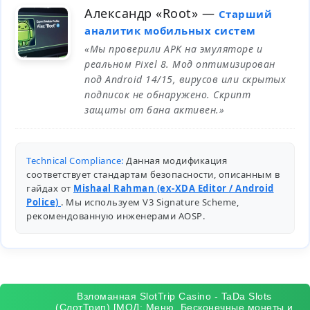
Александр «Root»
—
Старший
аналитик мобильных систем
«Мы проверили APK на эмуляторе и
реальном Pixel 8. Мод оптимизирован
под Android 14/15, вирусов или скрытых
подписок не обнаружено. Скрипт
защиты от бана активен.»
Technical Compliance:
Данная модификация
соответствует стандартам безопасности, описанным в
гайдах от
Mishaal Rahman (ex-XDA Editor / Android
Police)
. Мы используем V3 Signature Scheme,
рекомендованную инженерами
AOSP
.
Взломанная SlotTrip Casino - TaDa Slots
(СлотТрип) [МОД: Меню, Бесконечные монеты и