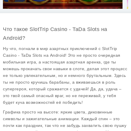
Что такое SlotTrip Casino - TaDa Slots на
Android?
Ну что, погнали в мир азартных приключений с
SlotTrip
Casino - TaDa Slots
на Android! Это не просто очередная
мобильная игра, а настоящая азартная аренка, где ты
можешь прокачать свои навыки в слоте, делая этот процесс
не только увлекательным, но и немного брутальным. Здесь
ты не просто кручишь барабаны, а вживаешься в роль
супергероя, который сражается с удачей! Да, да, удача –
это твой самый опасный враг, но не переживай, у тебя
будет куча возможностей её победить!
Графика просто на высоте: яркие цвета, диковинные
символы и зажигательные анимации. Каждый спин – это
почти как праздник, так что не забудь захватить свою пушку