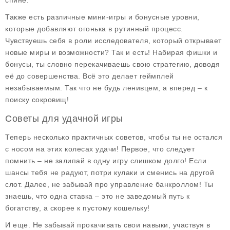
спине.
Также есть различные мини-игры и бонусные уровни,
которые добавляют огонька в рутинный процесс.
Чувствуешь себя в роли исследователя, который открывает
новые миры и возможности? Так и есть! Набирая фишки и
бонусы, ты словно перекачиваешь свою стратегию, доводя
её до совершенства. Всё это делает геймплей
незабываемым. Так что не будь ленивцем, а вперед – к
поиску сокровищ!
Советы для удачной игры
Теперь несколько практичных советов, чтобы ты не остался
с носом на этих колесах удачи! Первое, что следует
помнить – не залипай в одну игру слишком долго! Если
шансы тебя не радуют, потри кулаки и сменись на другой
слот. Далее, не забывай про управление банкроллом! Ты
знаешь, что одна ставка – это не заведомый путь к
богатству, а скорее к пустому кошельку!
И еще. Не забывай прокачивать свои навыки, участвуя в