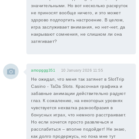
значительными. Но вот несколько раскруток
не приносят вообще ничего, и это может
здорово подпортить настроение. В целом,
игра заслуживает внимания, но нет-нет, да
накрывают сомнения, не слишком ли она
затягивает?
amopggg351
10 January 2026 11:55
Не ожидал, что меня так затянет в SlotTrip
Casino - TaDa Slots. Красочная графика и
забавные анимации действительно радуют
глаз. К сожалению, на некоторых уровнях
чувствуется нехватка разнообразия в
бонусных играх, что немного расстраивает.
Но если хочется просто развлечься и
расслабиться – вполне подойдет! Не знаю,
как долго продержусь, но пока мне тут