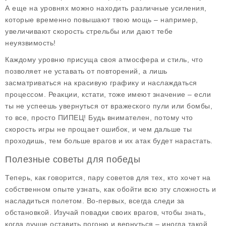
А еще на уровнях можно находить различные усиления,
которые временно повышают твою мощь – например,
увеличивают скорость стрельбы или дают тебе
неуязвимость!
Каждому уровню присуща своя атмосфера и стиль, что
позволяет не уставать от повторений, а лишь
засматриваться на красивую графику и наслаждаться
процессом. Реакции, кстати, тоже имеют значение – если
ты не успеешь увернуться от вражеского пули или бомбы,
то все, просто ПИПЕЦ! Будь внимателен, потому что
скорость игры не прощает ошибок, и чем дальше ты
проходишь, тем больше врагов и их атак будет нарастать.
Полезные советы для победы
Теперь, как говорится, пару советов для тех, кто хочет на
собственном опыте узнать, как обойти всю эту сложность и
насладиться полетом. Во-первых, всегда следи за
обстановкой. Изучай повадки своих врагов, чтобы знать,
когда лучше оставить погоню и вернуться – иногда такой