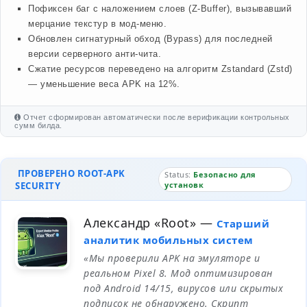
Пофиксен баг с наложением слоев (Z-Buffer), вызывавший
мерцание текстур в мод-меню.
Обновлен сигнатурный обход (Bypass) для последней
версии серверного анти-чита.
Сжатие ресурсов переведено на алгоритм Zstandard (Zstd)
— уменьшение веса APK на 12%.
Отчет сформирован автоматически после верификации контрольных
сумм билда.
ПРОВЕРЕНО ROOT-APK
Status:
Безопасно для
SECURITY
установк
Александр «Root»
—
Старший
аналитик мобильных систем
«Мы проверили APK на эмуляторе и
реальном Pixel 8. Мод оптимизирован
под Android 14/15, вирусов или скрытых
подписок не обнаружено. Скрипт