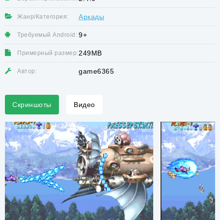
Аркады
Жанр/Категория:
9+
Требуемый Android:
249MB
Примерный размер:
game6365
Автор:
Скриншоты
Видео