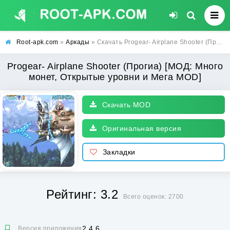
Root-apk.com
»
Аркады
» Скачать Progear- Airplane Shooter (Прогиа) [МОД: Много монет, Открытые уровни и Мега MOD] | Взлом Progear- Airplane Shooter на Андроид
Progear- Airplane Shooter (Прогиа) [МОД: Много
монет, Открытые уровни и Мега MOD]
Скачать MOD
Оригинальная версия
Закладки
Рейтинг: 3.2
Всего оценок: 2700
2.4.6
Версия приложения: