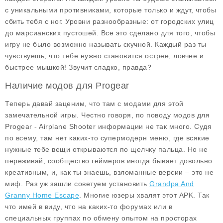
с уникальными противниками, которые только и ждут, чтобы
сбить тебя с ног. Уровни разнообразные: от городских улиц
до марсианских пустошей. Все это сделано для того, чтобы
игру не было возможно называть скучной. Каждый раз ты
чувствуешь, что тебе нужно становится острее, ловчее и
быстрее мышкой! Звучит сладко, правда?
Наличие модов для Progear
Теперь давай заценим, что там с модами для этой
замечательной игры. Честно говоря, по поводу модов для
Progear - Airplane Shooter информации не так много. Судя
по всему, там нет каких-то супермодерн меню, где всякие
нужные тебе вещи открываются по щелчку пальца. Но не
переживай, сообщество геймеров иногда бывает довольно
креативным, и, как ты знаешь, взломанные версии – это не
миф. Раз уж зашли советуем установить
Grandpa And
Granny Home Escape
. Многие юзеры хвалят этот APK. Так
что имей в виду, что на каких-то форумах или в
специальных группах по обмену опытом на просторах