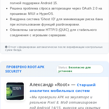
полной поддержки Android 15.
Решена проблема сброса авторизации через OAuth 2.0 на
прошивках MIUI и HyperOS.
Внедрена система 'Ghost ID' для минимизации риска бана
при использовании функций разблокировки.
Обновлены заголовки HTTP/3 (QUIC) для стабильного
соединения с игровыми серверами.
Отчет сформирован автоматически после верификации контрольных
сумм билда.
ПРОВЕРЕНО ROOT-APK
Status:
Безопасно для
SECURITY
установк
Александр «Root»
—
Старший
аналитик мобильных систем
«Мы проверили APK на эмуляторе и
реальном Pixel 8. Мод оптимизирован
под Android 14/15, вирусов или скрытых