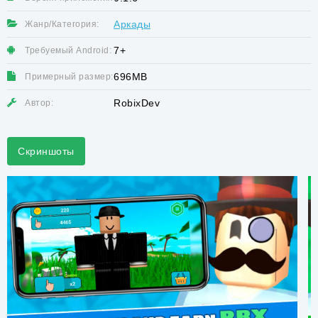
Аркады
Жанр/Категория:
7+
Требуемый Android:
696MB
Примерный размер:
RobixDev
Автор:
Скриншоты