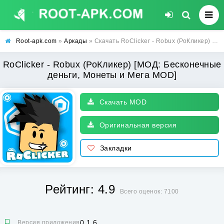
Root-apk.com
»
Аркады
» Скачать RoClicker - Robux (РоКликер) [МОД: Бесконечные деньги, Монеты и Мега MOD] | Взлом RoClicker - Robux на Андроид
RoClicker - Robux (РоКликер) [МОД: Бесконечные
деньги, Монеты и Мега MOD]
Скачать MOD
Оригинальная версия
Закладки
Рейтинг: 4.9
Всего оценок: 7100
0.1.6
Версия приложения: