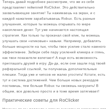
Теперь давай подробнее рассмотрим, что же из себя
представляет геймплей RoClicker. Это действительно
захватывающее занятие! Ты нажимаешь на экран, и с
каждой нажатием зарабатываешь Robux. Есть разные
улучшения, которые ты можешь открывать по мере
накопления денег. Тут уже начинается настоящая
стратегия. Как только ты прокачал свой клик, ты можешь
улучшать свои «кликовые» навыки. Например, добавлять
больше мощности на тык, чтобы твое усилие стало намного
эффективнее. Забери себе пару усилений кликера и глянь,
как твои показатели взлетают! А еще есть возможность
приглашать друзей в игру. Да-да, если они зашли под твоей
реферальной ссылкой, ты получаешь дополнительные
плюшки. Тогда уже и чипсов не жалко угостить! Кстати, есть
тут и система достижений. Чем больше новых рекордов
поставишь, тем больше Robux ты сможешь нагрузить! В
общем, все довольно просто и в тоже время затягивает!
Практические советы для RoClicker