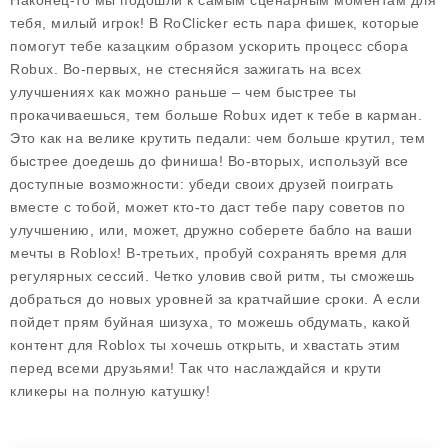
Наконец-то мы подошли к самым сценарным моментам для
тебя, милый игрок! В RoClicker есть пара фишек, которые
помогут тебе казацким образом ускорить процесс сбора
Robux. Во-первых, не стесняйся зажигать на всех
улучшениях как можно раньше – чем быстрее ты
прокачиваешься, тем больше Robux идет к тебе в карман.
Это как на велике крутить педали: чем больше крутил, тем
быстрее доедешь до финиша! Во-вторых, используй все
доступные возможности: убеди своих друзей поиграть
вместе с тобой, может кто-то даст тебе пару советов по
улучшению, или, может, дружно соберете бабло на ваши
мечты в Roblox! В-третьих, пробуй сохранять время для
регулярных сессий. Четко уловив свой ритм, ты сможешь
добраться до новых уровней за кратчайшие сроки. А если
пойдет прям буйная шизуха, то можешь обдумать, какой
контент для Roblox ты хочешь открыть, и хвастать этим
перед всеми друзьями! Так что наслаждайся и крути
кликеры на полную катушку!