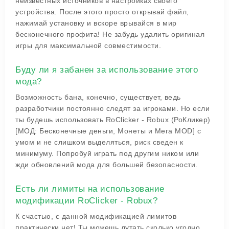
неизвестных источников в настройках своего
устройства. После этого просто открывай файл,
нажимай установку и вскоре врывайся в мир
бесконечного профита! Не забудь удалить оригинал
игры для максимальной совместимости.
Буду ли я забанен за использование этого
мода?
Возможность бана, конечно, существует, ведь
разработчики постоянно следят за игроками. Но если
ты будешь использовать RoClicker - Robux (РоКликер)
[МОД: Бесконечные деньги, Монеты и Мега MOD] с
умом и не слишком выделяться, риск сведен к
минимуму. Попробуй играть под другим ником или
жди обновлений мода для большей безопасности.
Есть ли лимиты на использование
модификации RoClicker - Robux?
К счастью, с данной модификацией лимитов
практически нет! Ты можешь лутать сколько угодно