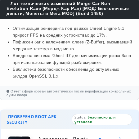
Лог технических изменений Merge Car Run -
Evolution Race (Мердж Кар Ран) [МОД: Бесконечные
деньги, Монеты и Мега MOD] (Build 1480)
Оптимизация рендеринга под движок Unreal Engine 5.1:
прирост FPS на средних устройствах до 17%.
Пофиксен баг с наложением слоев (Z-Buffer), вызывавший
мерцание текстур в мод-меню.
Внедрена система 'Ghost ID' для минимизации риска бана
при использовании функций разблокировки.
Библиотеки безопасности обновлены до актуальных
билдов OpenSSL 3.1.x.
Отчет сформирован автоматически после верификации контрольных
сумм билда.
ПРОВЕРЕНО ROOT-APK
Status:
Безопасно для
SECURITY
установк