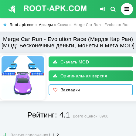
Root-apk.com
»
Аркады
» Скачать Merge Car Run - Evolution Race (Мердж Кар Ран) [МОД: Бесконечные деньги, Монеты и Мега MOD] | Взлом Merge Car Run - Evolution Race на Андроид
Merge Car Run - Evolution Race (Мердж Кар Ран)
[МОД: Бесконечные деньги, Монеты и Мега MOD]
Скачать MOD
Оригинальная версия
Закладки
Рейтинг: 4.1
Всего оценок: 8900
1.1.2
Версия приложения: