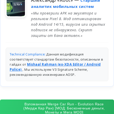
Александр «Root»
—
Старший
аналитик мобильных систем
«Мы проверили APK на эмуляторе и
реальном Pixel 8. Мод оптимизирован
под Android 14/15, вирусов или скрытых
подписок не обнаружено. Скрипт
защиты от бана активен.»
Technical Compliance:
Данная модификация
соответствует стандартам безопасности, описанным в
гайдах от
Mishaal Rahman (ex-XDA Editor / Android
Police)
. Мы используем V3 Signature Scheme,
рекомендованную инженерами
AOSP
.
Взломанная Merge Car Run - Evolution Race
(Мердж Кар Ран) [МОД: Бесконечные деньги,
Монеты и Мега MOD]