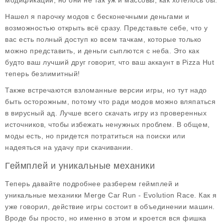
модификации, но они не так уж и массовы, как хотелось бы.
Нашел я парочку модов с
бесконечными деньгами
и
возможностью открыть всё сразу. Представьте себе, что у
вас есть полный доступ ко всем тачкам, которые только
можно представить, и деньги сыплются с неба. Это как
будто ваш лучший друг говорит, что ваш аккаунт в Pizza Hut
теперь безлимитный!
Также встречаются взломанные версии игры, но тут надо
быть осторожным, потому что ради модов можно вляпаться
в вирусный ад. Лучше всего скачать игру из проверенных
источников, чтобы избежать ненужных проблем. В общем,
моды есть, но придется потратиться на поиски или
надеяться на удачу при скачивании.
Геймплей и уникальные механики
Теперь давайте подробнее разберем
геймплей
и
уникальные механики
Merge Car Run - Evolution Race
. Как я
уже говорил, действие игры состоит в объединении машин.
Вроде бы просто, но именно в этом и кроется вся фишка