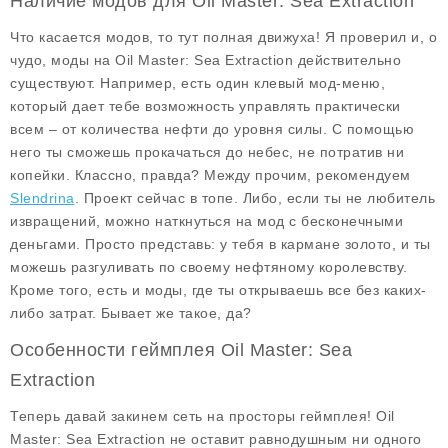
Наличие модов для Oil Master: Sea Extraction
Что касается модов, то тут полная движуха! Я проверил и, о
чудо, моды на Oil Master: Sea Extraction действительно
существуют. Например, есть один клевый мод-меню,
который дает тебе возможность управлять практически
всем – от количества нефти до уровня силы. С помощью
него ты сможешь прокачаться до небес, не потратив ни
копейки. Классно, правда? Между прочим, рекомендуем
Slendrina
. Проект сейчас в топе. Либо, если ты не любитель
извращений, можно наткнуться на мод с
бесконечными
деньгами
. Просто представь: у тебя в кармане золото, и ты
можешь разгуливать по своему нефтяному королевству.
Кроме того, есть и моды, где ты открываешь все без каких-
либо затрат. Бывает же такое, да?
Особенности геймплея Oil Master: Sea
Extraction
Теперь давай закинем сеть на просторы геймплея! Oil
Master: Sea Extraction не оставит равнодушным ни одного