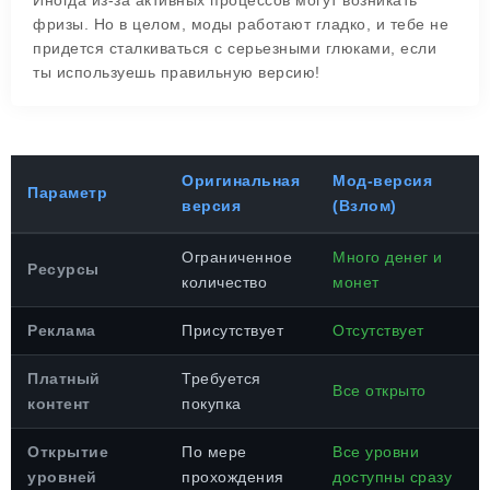
Иногда из-за активных процессов могут возникать
фризы. Но в целом, моды работают гладко, и тебе не
придется сталкиваться с серьезными глюками, если
ты используешь правильную версию!
Оригинальная
Мод-версия
Параметр
версия
(Взлом)
Ограниченное
Много денег и
Ресурсы
количество
монет
Реклама
Присутствует
Отсутствует
Платный
Требуется
Все открыто
контент
покупка
Открытие
По мере
Все уровни
уровней
прохождения
доступны сразу