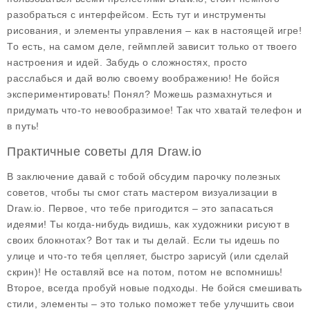
разобраться с интерфейсом. Есть тут и инструменты
рисования, и элементы управления – как в настоящей игре!
То есть, на самом деле, геймплей зависит только от твоего
настроения и идей. Забудь о сложностях, просто
расслабься и дай волю своему воображению! Не бойся
экспериментировать! Понял? Можешь размахнуться и
придумать что-то невообразимое! Так что хватай телефон и
в путь!
Практичные советы для Draw.io
В заключение давай с тобой обсудим парочку полезных
советов, чтобы ты смог стать мастером визуализации в
Draw.io
. Первое, что тебе пригодится – это запасаться
идеями! Ты когда-нибудь видишь, как художники рисуют в
своих блокнотах? Вот так и ты делай. Если ты идешь по
улице и что-то тебя цепляет, быстро зарисуй (или сделай
скрин)! Не оставляй все на потом, потом не вспомнишь!
Второе, всегда пробуй новые подходы. Не бойся смешивать
стили, элементы – это только поможет тебе улучшить свои