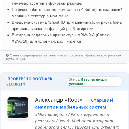
тяжелых ассетов в фоновом режиме.
Пофиксен баг с наложением слоев (Z-Buffer), вызывавший
мерцание текстур в мод-меню.
Внедрена система 'Ghost ID' для минимизации риска бана
при использовании функций разблокировки.
Внедрена поддержка архитектуры ARMv9-A (Cortex-
X2/A710) для флагманских чипсетов.
Отчет сформирован автоматически после верификации контрольных
сумм билда.
ПРОВЕРЕНО ROOT-APK
Status:
Безопасно для
SECURITY
установк
Александр «Root»
—
Старший
аналитик мобильных систем
«Мы проверили APK на эмуляторе и
реальном Pixel 8. Мод оптимизирован
под Android 14/15, вирусов или скрытых