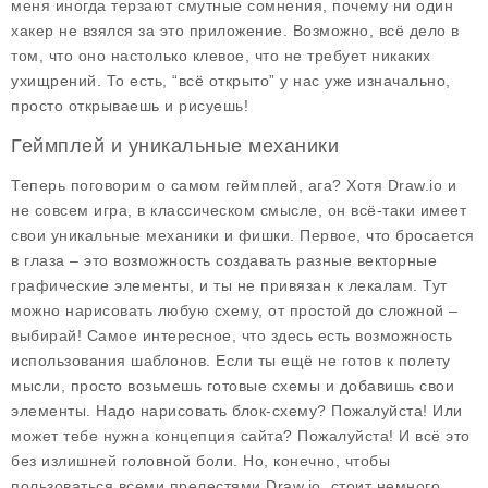
меня иногда терзают смутные сомнения, почему ни один
хакер не взялся за это приложение. Возможно, всё дело в
том, что оно настолько клевое, что не требует никаких
ухищрений. То есть, “всё открыто” у нас уже изначально,
просто открываешь и рисуешь!
Геймплей и уникальные механики
Теперь поговорим о самом геймплей, ага? Хотя
Draw.io
и
не совсем игра, в классическом смысле, он всё-таки имеет
свои уникальные механики и фишки. Первое, что бросается
в глаза – это возможность создавать разные векторные
графические элементы, и ты не привязан к лекалам. Тут
можно нарисовать любую схему, от простой до сложной –
выбирай! Самое интересное, что здесь есть возможность
использования шаблонов. Если ты ещё не готов к полету
мысли, просто возьмешь готовые схемы и добавишь свои
элементы. Надо нарисовать блок-схему? Пожалуйста! Или
может тебе нужна концепция сайта? Пожалуйста! И всё это
без излишней головной боли. Но, конечно, чтобы
пользоваться всеми прелестями
Draw.io
, стоит немного