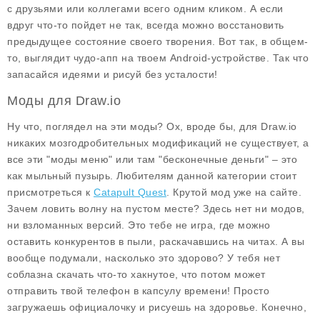
с друзьями или коллегами всего одним кликом. А если
вдруг что-то пойдет не так, всегда можно восстановить
предыдущее состояние своего творения. Вот так, в общем-
то, выглядит чудо-апп на твоем Android-устройстве. Так что
запасайся идеями и рисуй без усталости!
Моды для Draw.io
Ну что, поглядел на эти моды? Ох, вроде бы, для
Draw.io
никаких мозгодробительных модификаций не существует, а
все эти "моды меню" или там "бесконечные деньги" – это
как мыльный пузырь. Любителям данной категории стоит
присмотреться к
Catapult Quest
. Крутой мод уже на сайте.
Зачем ловить волну на пустом месте? Здесь нет ни модов,
ни взломанных версий. Это тебе не игра, где можно
оставить конкурентов в пыли, раскачавшись на читах. А вы
вообще подумали, насколько это здорово? У тебя нет
соблазна скачать что-то хакнутое, что потом может
отправить твой телефон в капсулу времени! Просто
загружаешь официалочку и рисуешь на здоровье. Конечно,