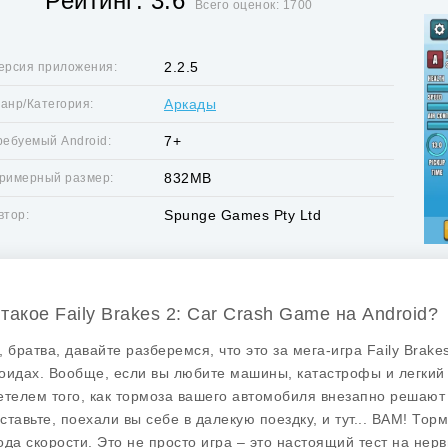
Рейтинг: 3.6
Всего оценок: 1700
2.2.5
ерсия приложения:
Аркады
анр/Категория:
7+
ребуемый Android:
832MB
римерный размер:
Spunge Games Pty Ltd
втор:
 такое Faily Brakes 2: Car Crash Game на Android?
, братва, давайте разберемся, что это за мега-игра Faily Bra
оидах. Вообще, если вы любите машины, катастрофы и легкий у
етелем того, как тормоза вашего автомобиля внезапно решают в
ставьте, поехали вы себе в далекую поездку, и тут... BAM! Тор
ода скорости. Это не просто игра – это настоящий тест на нер