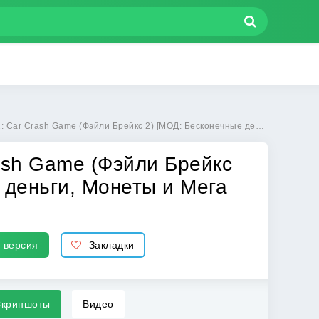
йли Брейкс 2) [МОД: Бесконечные деньги, Монеты и Мега MOD] | Взлом Faily Brakes 2: Car Crash Game на Андроид
rash Game (Фэйли Брейкс
 деньги, Монеты и Мега
 версия
Закладки
криншоты
Видео