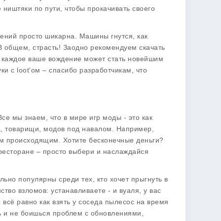
 ништяки по пути, чтобы прокачивать своего
вений просто шикарна. Машины гнутся, как
 В общем, страсть! Заодно рекомендуем скачать
то каждое ваше вождение может стать новейшим
и с loot'ом – спасибо разработчикам, что
Все мы знаем, что в мире игр моды - это как
а, товарищи, модов под навалом. Например,
ем происходящим. Хотите бесконечные деньги?
 ресторане – просто выбери и наслаждайся
льно популярны среди тех, кто хочет прыгнуть в
тво взломов: устанавливаете - и вуаля, у вас
о всё равно как взять у соседа пылесос на время
уть и не боишься проблем с обновлениями,