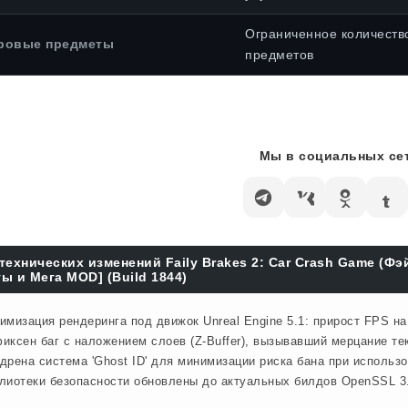
Ограниченное количеств
ровые предметы
предметов
Мы в социальных сет
технических изменений Faily Brakes 2: Car Crash Game (Фэ
ы и Мега MOD] (Build 1844)
имизация рендеринга под движок Unreal Engine 5.1: прирост FPS н
иксен баг с наложением слоев (Z-Buffer), вызывавший мерцание те
дрена система 'Ghost ID' для минимизации риска бана при использ
лиотеки безопасности обновлены до актуальных билдов OpenSSL 3.