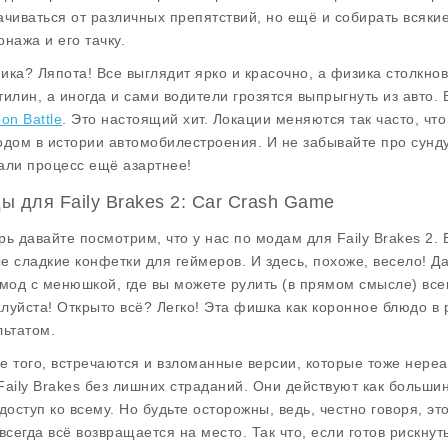
ачиваться от различных препятствий, но ещё и собирать всякие
онажа и его тачку.
ика? Ляпота! Все выглядит ярко и красочно, а физика столкно
тилин, а иногда и сами водители грозятся выпрыгнуть из авто.
on Battle
. Это настоящий хит. Локации меняются так часто, ч
одом в истории автомобилестроения. И не забывайте про сундук
али процесс ещё азартнее!
ы для Faily Brakes 2: Car Crash Game
рь давайте посмотрим, что у нас по модам для Faily Brakes 2. 
е сладкие конфетки для геймеров. И здесь, похоже, весело! Д
 мод с менюшкой, где вы можете рулить (в прямом смысле) вс
луйста! Открыто всё? Легко! Эта фишка как коронное блюдо в
льтатом.
е того, встречаются и взломанные версии, которые тоже нереа
Faily Brakes без лишних страданий. Они действуют как большинс
 доступ ко всему. Но будьте осторожны, ведь, честно говоря, эт
 всегда всё возвращается на место. Так что, если готов рискн