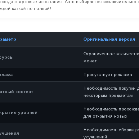
оходя стартовые испытания. Авто выбирается исключительно п
ждой каткой по полной!
раметр
Оригинальная версия
Ограниченное количество
сурсы
монет
клама
Присутствует реклама
Необходимость покупки д
атный контент
некоторым предметам
Необходимость прохожд
крытие уровней
для открытия новых
Необходимость сборки р
учшения
улучшений