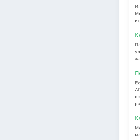
Ис
Мо
иг
К
По
ул
за
П
Ес
AP
вс
ра
К
Ме
ма