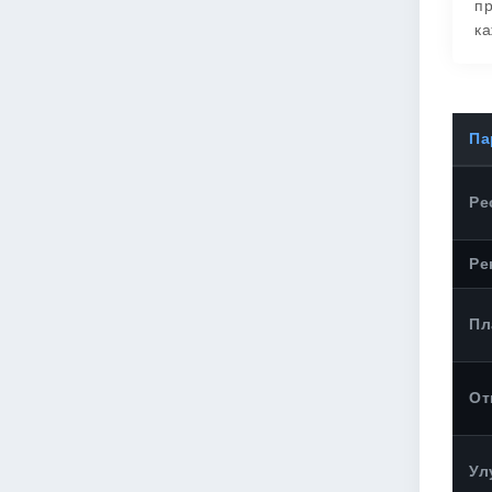
пр
ка
Па
Ре
Ре
Пл
От
Ул