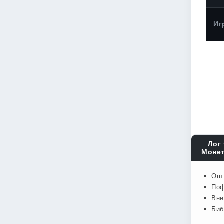
Иг
Лог 
Монет
Опт
Поф
Вне
Биб