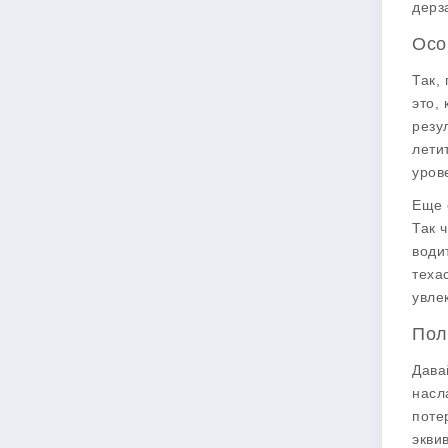
дерз
Осо
Так,
это,
резу
лети
уров
Еще 
Так 
води
теха
увле
Пол
Дава
насл
поте
экви