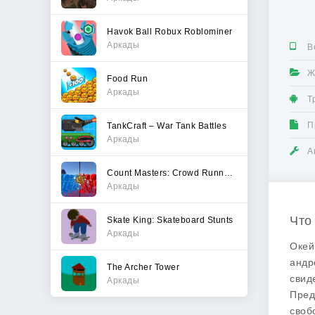
Havok Ball Robux Roblominer
Аркады
В
Ж
Food Run
Аркады
Т
П
TankCraft – War Tank Battles
Аркады
А
Count Masters: Crowd Runner 3D
Аркады
Что
Skate King: Skateboard Stunts
Аркады
Окей
андр
The Archer Tower
свид
Аркады
Пред
своб