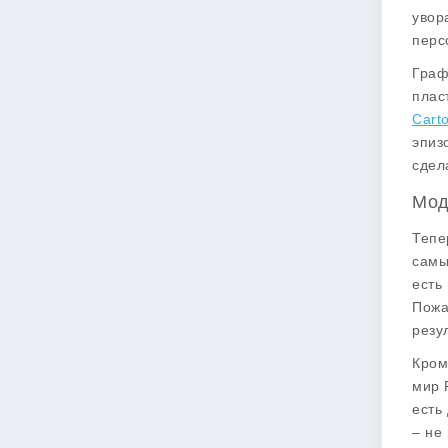
увор
перс
Граф
плас
Carto
эпиз
сдел
Мод
Тепе
самы
есть
Пожа
резу
Кром
мир 
есть
– не