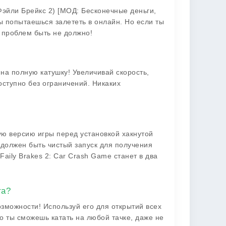
Фэйли Брейкс 2) [МОД: Бесконечные деньги,
ы попытаешься залететь в онлайн. Но если ты
 проблем быть не должно!
 на полную катушку! Увеличивай скорость,
оступно без ограничений. Никаких
ую версию игры перед установкой хакнутой
я должен быть чистый запуск для получения
Faily Brakes 2: Car Crash Game станет в два
та?
озможности! Используй его для открытий всех
то ты сможешь катать на любой тачке, даже не