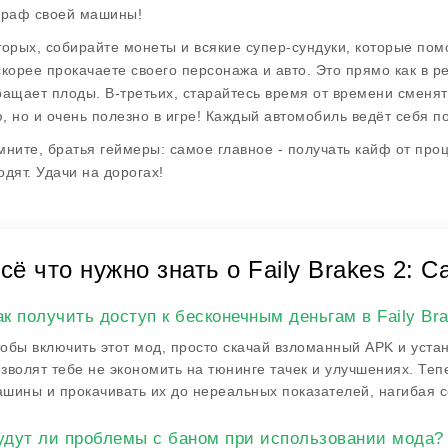
граф своей машины!
торых, собирайте монеты и всякие супер-сундуки, которые помо
скорее прокачаете своего персонажа и авто. Это прямо как в р
ращает плоды. В-третьих, старайтесь время от времени сменять
, но и очень полезно в игре! Каждый автомобиль ведёт себя по
мните, братья геймеры: самое главное - получать кайф от про
одят. Удачи на дорогах!
сё что нужно знать о Faily Brakes 2: 
ак получить доступ к бесконечным деньгам в Faily Br
обы включить этот мод, просто скачай взломанный APK и устан
зволят тебе не экономить на тюнинге тачек и улучшениях. Те
шины и прокачивать их до нереальных показателей, нагибая с
удут ли проблемы с баном при использовании мода?