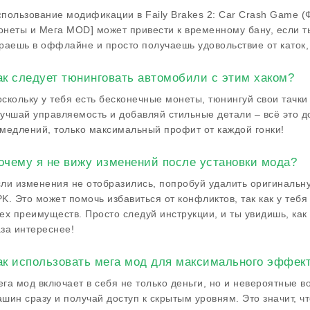
пользование модификации в Faily Brakes 2: Car Crash Game (
неты и Мега MOD] может привести к временному бану, если т
раешь в оффлайне и просто получаешь удовольствие от каток,
ак следует тюнинговать автомобили с этим хаком?
скольку у тебя есть бесконечные монеты, тюнингуй свои тачки
учшай управляемость и добавляй стильные детали – всё это д
медлений, только максимальный профит от каждой гонки!
очему я не вижу изменений после установки мода?
ли изменения не отобразились, попробуй удалить оригинальн
K. Это может помочь избавиться от конфликтов, так как у теб
ех преимуществ. Просто следуй инструкции, и ты увидишь, как 
за интереснее!
ак использовать мега мод для максимального эффек
га мод включает в себя не только деньги, но и невероятные в
шин сразу и получай доступ к скрытым уровням. Это значит, ч