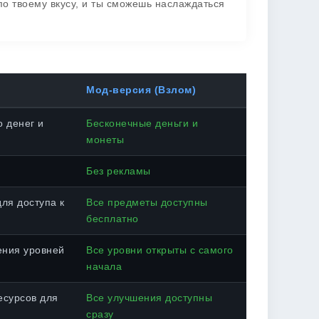
о твоему вкусу, и ты сможешь наслаждаться
Мод-версия (Взлом)
 денег и
Бесконечные деньги и
монеты
Без рекламы
ля доступа к
Все предметы доступны
бесплатно
ения уровней
Все уровни открыты с самого
начала
есурсов для
Все улучшения доступны
сразу