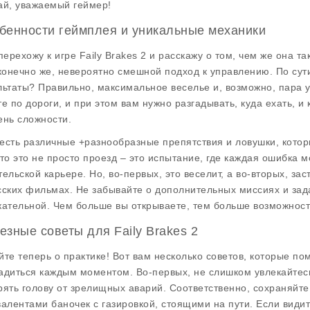
ай, уважаемый геймер!
бенности геймплея и уникальные механики
 перехожу к игре Faily Brakes 2 и расскажу о том, чем же она т
 конечно же, невероятно смешной подход к управлению. По сути
льтаты? Правильно, максимальное веселье и, возможно, пара у
те по дороги, и при этом вам нужно разгадывать, куда ехать, и 
ень сложности.
есть различные +разнообразные препятствия и ловушки, котор
что это не просто проезд – это испытание, где каждая ошибка
тельской карьере. Но, во-первых, это веселит, а во-вторых, за
сских фильмах. Не забывайте о дополнительных миссиях и зад
кательной. Чем больше вы открываете, тем больше возможност
езные советы для Faily Brakes 2
йте теперь о практике! Вот вам несколько советов, которые пом
адиться каждым моментом. Во-первых, не слишком увлекайтесь
рять голову от зрелищных аварий. Соответственно, сохраняйт
валентами баночек с газировкой, стоящими на пути. Если видите