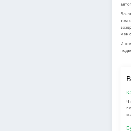
авто
Во-в
тем 
возв
меню
И по
подв
В
К
Чт
по
ма
Б