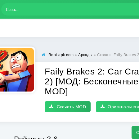
Root-apk.com
»
Аркады
» Скачать Faily Brakes 2: Car Crash Game (Фэ
Faily Brakes 2: Car C
2) [МОД: Бесконечные
MOD]
Скачать MOD
Оригинальная
С