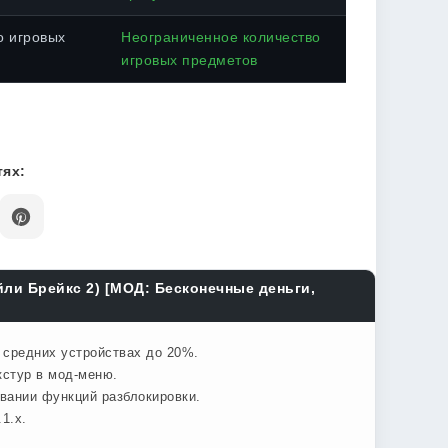
о игровых
Неограниченное количество
игровых предметов
ях:
йли Брейкс 2) [МОД: Бесконечные деньги,
а средних устройствах до 20%.
кстур в мод-меню.
овании функций разблокировки.
1.x.