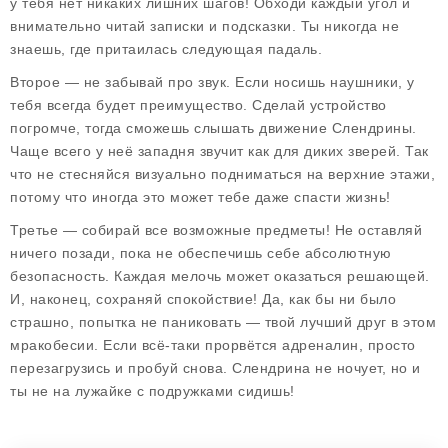
у тебя нет никаких лишних шагов! Обходи каждый угол и
внимательно читай записки и подсказки. Ты никогда не
знаешь, где притаилась следующая падаль.
Второе — не забывай про звук. Если носишь наушники, у
тебя всегда будет преимущество. Сделай устройство
погромче, тогда сможешь слышать движение Слендрины.
Чаще всего у неё западня звучит как для диких зверей. Так
что не стесняйся визуально подниматься на верхние этажи,
потому что иногда это может тебе даже спасти жизнь!
Третье — собирай все возможные предметы! Не оставляй
ничего позади, пока не обеспечишь себе абсолютную
безопасность. Каждая мелочь может оказаться решающей.
И, наконец, сохраняй спокойствие! Да, как бы ни было
страшно, попытка не паниковать — твой лучший друг в этом
мракобесии. Если всё-таки прорвётся адреналин, просто
перезагрузись и пробуй снова. Слендрина не ночует, но и
ты не на лужайке с подружками сидишь!