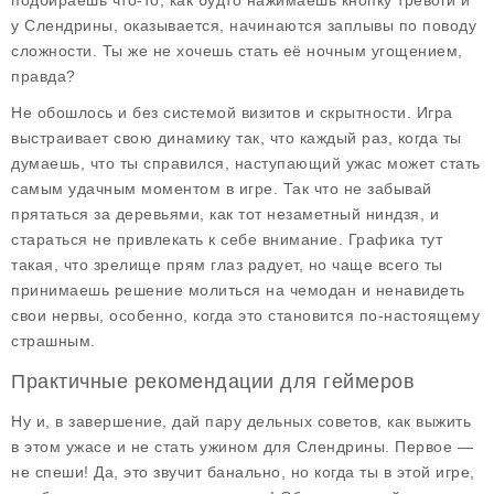
подбираешь что-то, как будто нажимаешь кнопку тревоги и
у Слендрины, оказывается, начинаются заплывы по поводу
сложности. Ты же не хочешь стать её ночным угощением,
правда?
Не обошлось и без системой визитов и скрытности. Игра
выстраивает свою динамику так, что каждый раз, когда ты
думаешь, что ты справился, наступающий ужас может стать
самым удачным моментом в игре. Так что не забывай
прятаться за деревьями, как тот незаметный ниндзя, и
стараться не привлекать к себе внимание. Графика тут
такая, что зрелище прям глаз радует, но чаще всего ты
принимаешь решение молиться на чемодан и ненавидеть
свои нервы, особенно, когда это становится по-настоящему
страшным.
Практичные рекомендации для геймеров
Ну и, в завершение, дай пару дельных советов, как выжить
в этом ужасе и не стать ужином для Слендрины. Первое —
не спеши! Да, это звучит банально, но когда ты в этой игре,