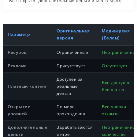
Все открыто, Дополнительные деньги и Меню MOD].
Оригинальная
Мод-версия
Параметр
версия
(Взлом)
Ресурсы
Ограниченные
Неограниченны
Реклама
Присутствует
Отсутствует
Доступен за
Все доступно
Платный контент
реальные
бесплатно
деньги
Открытие
По мере
Все уровни
уровней
прохождения
открыты
Дополнительные
Зарабатываются
Неограниченно
деньги
в игре
количество