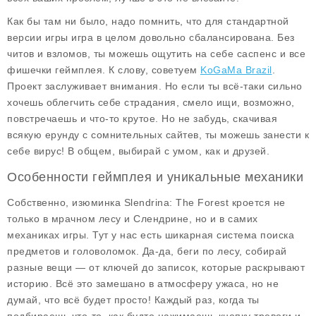
Как бы там ни было, надо помнить, что для стандартной
версии игры игра в целом довольно сбалансирована. Без
читов и взломов, ты можешь ощутить на себе саспенс и все
фишечки геймплея. К слову, советуем
KoGaMa Brazil
.
Проект заслуживает внимания. Но если ты всё-таки сильно
хочешь облегчить себе страдания, смело ищи, возможно,
повстречаешь и что-то крутое. Но не забудь, скачивая
всякую ерунду с сомнительных сайтев, ты можешь занести к
себе вирус! В общем, выбирай с умом, как и друзей.
Особенности геймплея и уникальные механики
Собственно, изюминка
Slendrina: The Forest
кроется не
только в мрачном лесу и Слендрине, но и в самих
механиках игры. Тут у нас есть шикарная система поиска
предметов и головоломок. Да-да, беги по лесу, собирай
разные вещи — от ключей до записок, которые раскрывают
историю. Всё это замешано в атмосферу ужаса, но не
думай, что всё будет просто! Каждый раз, когда ты