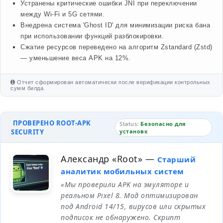
Устранены критические ошибки JNI при переключении
между Wi-Fi и 5G сетями.
Внедрена система 'Ghost ID' для минимизации риска бана
при использовании функций разблокировки.
Сжатие ресурсов переведено на алгоритм Zstandard (Zstd)
— уменьшение веса APK на 12%.
Отчет сформирован автоматически после верификации контрольных
сумм билда.
ПРОВЕРЕНО ROOT-APK
Status:
Безопасно для
SECURITY
установк
Александр «Root»
—
Старший
аналитик мобильных систем
«Мы проверили APK на эмуляторе и
реальном Pixel 8. Мод оптимизирован
под Android 14/15, вирусов или скрытых
подписок не обнаружено. Скрипт