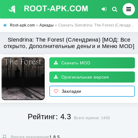
Root-apk.com
»
Аркады
» Скачать Slendrina: The Forest (Слендрина) [МОД: Все открыто, Дополнительные деньги и Меню MOD] | Взлом Slendrina: The Forest на Андроид
Slendrina: The Forest (Слендрина) [МОД: Все
открыто, Дополнительные деньги и Меню MOD]
Скачать MOD
Оригинальная версия
Закладки
Рейтинг: 4.3
Всего оценок: 1400
1.8.5
Версия приложения: