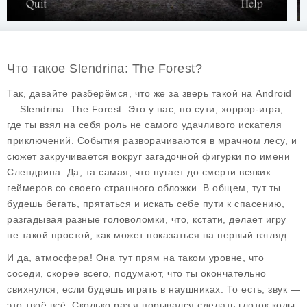
Что такое Slendrina: The Forest?
Так, давайте разберёмся, что же за зверь такой на Android
—
Slendrina: The Forest
. Это у нас, по сути, хоррор-игра,
где ты взял на себя роль не самого удачливого искателя
приключений. События разворачиваются в мрачном лесу, и
сюжет закручивается вокруг загадочной фигурки по имени
Слендрина. Да, та самая, что пугает до смерти всяких
геймеров со своего страшного обложки. В общем, тут ты
будешь бегать, прятаться и искать себе пути к спасению,
разгадывая разные головоломки, что, кстати, делает игру
не такой простой, как может показаться на первый взгляд.
И да, атмосфера! Она тут прям на таком уровне, что
соседи, скорее всего, подумают, что ты окончательно
свихнулся, если будешь играть в наушниках. То есть, звук —
это твоё всё. Сколько раз я порывался сделать глоток колы,