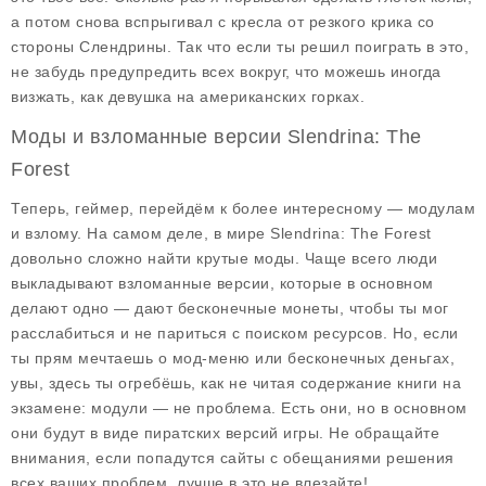
а потом снова вспрыгивал с кресла от резкого крика со
стороны Слендрины. Так что если ты решил поиграть в это,
не забудь предупредить всех вокруг, что можешь иногда
визжать, как девушка на американских горках.
Моды и взломанные версии Slendrina: The
Forest
Теперь, геймер, перейдём к более интересному — модулам
и взлому. На самом деле, в мире
Slendrina: The Forest
довольно сложно найти крутые моды. Чаще всего люди
выкладывают взломанные версии, которые в основном
делают одно — дают бесконечные монеты, чтобы ты мог
расслабиться и не париться с поиском ресурсов. Но, если
ты прям мечтаешь о мод-меню или бесконечных деньгах,
увы, здесь ты огребёшь, как не читая содержание книги на
экзамене: модули — не проблема. Есть они, но в основном
они будут в виде пиратских версий игры. Не обращайте
внимания, если попадутся сайты с обещаниями решения
всех ваших проблем, лучше в это не влезайте!