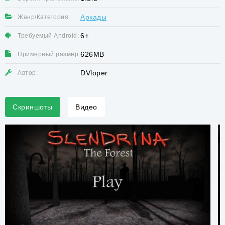
Аркады
Жанр/Категория:
6+
Требуемый Android:
626MB
Примерный размер:
DVloper
Автор:
Скриншоты
Видео