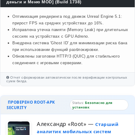
деньги и Меню MOD] (Build 1738)
Оптимизация рендеринга под движок Unreal Engine 5.1:
прирост FPS на средних устройствах до 16%.
Исправлена утечка памяти (Memory Leak) при длительных
сессиях на устройствах с GPU Adreno.
Внедрена система 'Ghost ID' для минимизации риска бана
при использовании функций разблокировки.
Обновлены заголовки HTTP/3 (QUIC) для стабильного
соединения с игровыми серверами.
Отчет сформирован автоматически после верификации контрольных
сумм билда.
ПРОВЕРЕНО ROOT-APK
Status:
Безопасно для
SECURITY
установк
Александр «Root»
—
Старший
аналитик мобильных систем