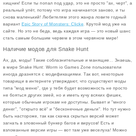
хищник! Если ты попал под удар, это не просто "ах, черт", а
реальный улёт, потому что игра начинается заново, и ты
снова маленький! Любителям этого жанра ловите годный
вариант
Epic Story of Monsters: Clicke
. Крутой мод уже на
сайте. Но это не беда, ведь каждая игра — это новый шанс
стать самым большим червем в этом червяном мире!
Наличие модов для Snake Hunt
Ах, да, моды! Такие соблазнительные и манящие... Знаешь,
в мире
Snake Hunt: Worm io Games Zone
пользователи
иногда дразнятся с модификациями. Так вот, некоторые
товарищи в интернете утверждают, что существуют моды
типа "мод меню", где у тебя будет возможность не просто
не бояться других змей, но и иметь кучу всяких фишек,
которые обычным игрокам не доступны. Бывает и "много
денег", "открыто всё" и "бесконечные деньги". Но тут нужно
быть настороже, так как скачка скрытых версий может
загнать в зловонный бункер багов и вирусов! Есть и
взломанные версии игры — вот там уже веселуха! Можно