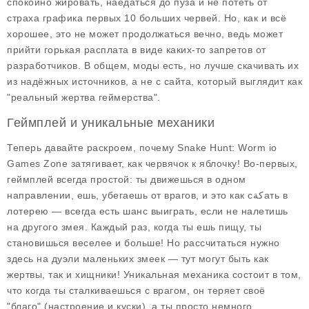
спокойно жировать, наедаться до пуза и не потеть от
страха графика первых 10 больших червей. Но, как и всё
хорошее, это не может продолжаться вечно, ведь может
прийти горькая расплата в виде каких-то запретов от
разработчиков. В общем, моды есть, но лучше скачивать их
из надёжных источников, а не с сайта, который выглядит как
"реальный жертва геймерства".
Геймплей и уникальные механики
Теперь давайте раскроем, почему
Snake Hunt: Worm io
Games Zone
затягивает, как червячок к яблочку! Во-первых,
геймплей всегда простой: ты движешься в одном
направлении, ешь, убегаешь от врагов, и это как сكةать в
лотерею — всегда есть шанс выиграть, если не налетишь
на другого змея. Каждый раз, когда ты ешь пищу, ты
становишься веселее и больше! Но рассчитаться нужно
здесь на дуэли маленьких змеек — тут могут быть как
жертвы, так и хищники! Уникальная механика состоит в том,
что когда ты сталкиваешься с врагом, он теряет своё
"благо" (настроение и куски), а ты просто немного