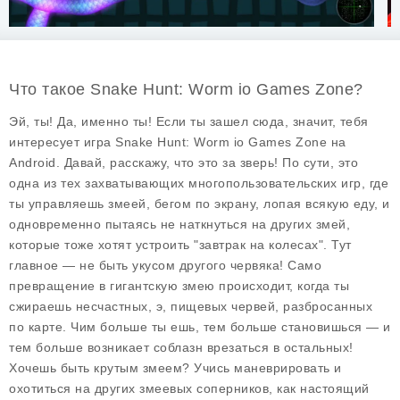
Что такое Snake Hunt: Worm io Games Zone?
Эй, ты! Да, именно ты! Если ты зашел сюда, значит, тебя
интересует игра
Snake Hunt: Worm io Games Zone
на
Android. Давай, расскажу, что это за зверь! По сути, это
одна из тех захватывающих многопользовательских игр, где
ты управляешь змеей, бегом по экрану, лопая всякую еду, и
одновременно пытаясь не наткнуться на других змей,
которые тоже хотят устроить "завтрак на колесах". Тут
главное — не быть укусом другого червяка! Само
превращение в гигантскую змею происходит, когда ты
сжираешь несчастных, э, пищевых червей, разбросанных
по карте. Чим больше ты ешь, тем больше становишься — и
тем больше возникает соблазн врезаться в остальных!
Хочешь быть крутым змеем? Учись маневрировать и
охотиться на других змеевых соперников, как настоящий