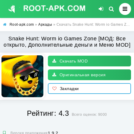
Root-apk.com
»
Аркады
» Скачать Snake Hunt: Worm io Games Zone [МОД: Все открыто, Дополнительные деньги и Меню MOD] | Взлом Snake Hunt: Worm io Games Zone на Андроид
Snake Hunt: Worm io Games Zone [МОД: Все
открыто, Дополнительные деньги и Меню MOD]
Скачать MOD
Оригинальная версия
Закладки
Рейтинг: 4.3
Всего оценок: 9000
1.9.2
Версия приложения: