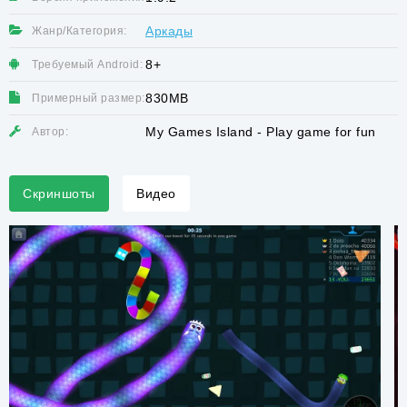
Аркады
Жанр/Категория:
8+
Требуемый Android:
830MB
Примерный размер:
My Games Island - Play game for fun
Автор:
Скриншоты
Видео