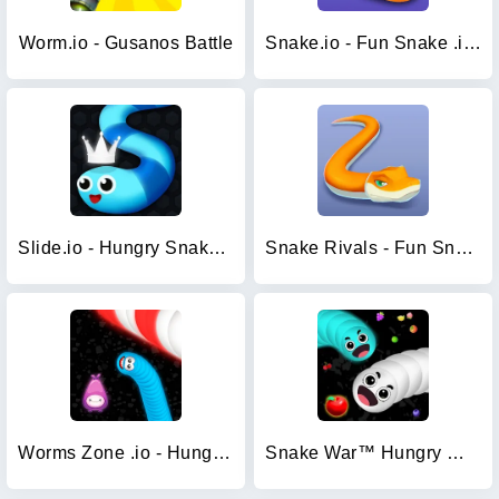
Worm.io - Gusanos Battle
Snake.io - Fun Snake .io Games
Slide.io - Hungry Snake Game
Snake Rivals - Fun Snake Game
Worms Zone .io - Hungry Snake
Snake War™ Hungry Worm.io Game