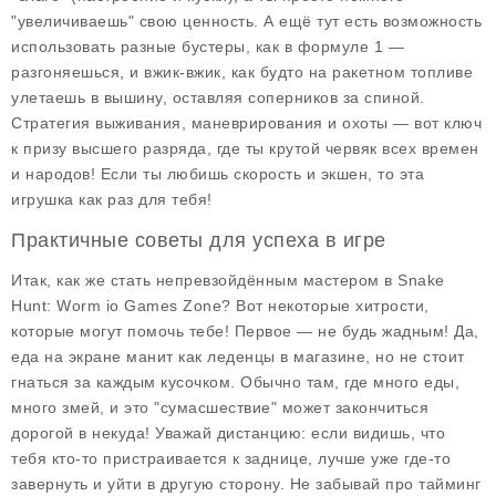
"увеличиваешь" свою ценность. А ещё тут есть возможность
использовать разные бустеры, как в формуле 1 —
разгоняешься, и вжик-вжик, как будто на ракетном топливе
улетаешь в вышину, оставляя соперников за спиной.
Стратегия выживания, маневрирования и охоты — вот ключ
к призу высшего разряда, где ты крутой червяк всех времен
и народов! Если ты любишь скорость и экшен, то эта
игрушка как раз для тебя!
Практичные советы для успеха в игре
Итак, как же стать непревзойдённым мастером в
Snake
Hunt: Worm io Games Zone
? Вот некоторые хитрости,
которые могут помочь тебе! Первое — не будь жадным! Да,
еда на экране манит как леденцы в магазине, но не стоит
гнаться за каждым кусочком. Обычно там, где много еды,
много змей, и это "сумасшествие" может закончиться
дорогой в некуда! Уважай дистанцию: если видишь, что
тебя кто-то пристраивается к заднице, лучше уже где-то
завернуть и уйти в другую сторону. Не забывай про тайминг