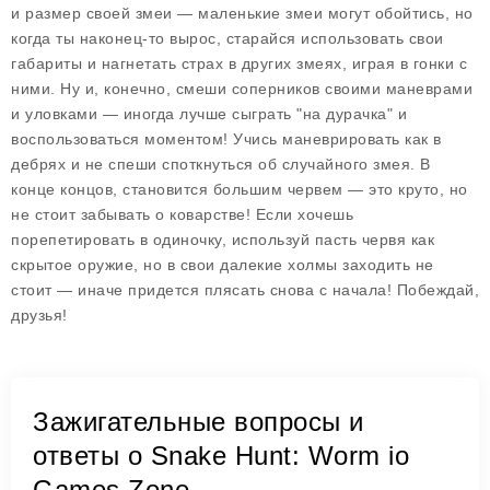
и размер своей змеи — маленькие змеи могут обойтись, но
когда ты наконец-то вырос, старайся использовать свои
габариты и нагнетать страх в других змеях, играя в гонки с
ними. Ну и, конечно, смеши соперников своими маневрами
и уловками — иногда лучше сыграть "на дурачка" и
воспользоваться моментом! Учись маневрировать как в
дебрях и не спеши споткнуться об случайного змея. В
конце концов, становится большим червем — это круто, но
не стоит забывать о коварстве! Если хочешь
порепетировать в одиночку, используй пасть червя как
скрытое оружие, но в свои далекие холмы заходить не
стоит — иначе придется плясать снова с начала! Побеждай,
друзья!
Зажигательные вопросы и
ответы о Snake Hunt: Worm io
Games Zone