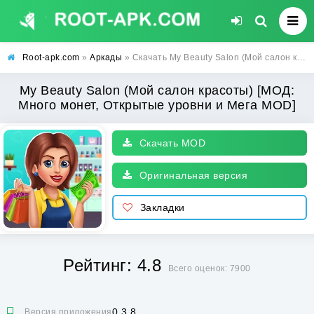
Root-apk.com
»
Аркады
» Скачать My Beauty Salon (Мой салон красоты) [МОД: Много монет, Открытые уровни и Мега MOD] | Взлом My Beauty Salon на Андроид
My Beauty Salon (Мой салон красоты) [МОД:
Много монет, Открытые уровни и Мега MOD]
Скачать MOD
Оригинальная версия
Закладки
Рейтинг: 4.8
Всего оценок: 7900
0.3.8
Версия приложения: