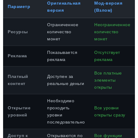
Оригинальная
Мод-версия
Параметр
версия
(Взлом)
Ограниченное
Неограниченное
Ресурсы
количество
количество
монет
монет
Показывается
Отсутствует
Реклама
реклама
реклама
Все платные
Платный
Доступен за
элементы
контент
реальные деньги
открыты
Необходимо
Открытие
проходить
Все уровни
уровней
уровни
открыты сразу
последовательно
Доступ к
Открываются по
Все функции