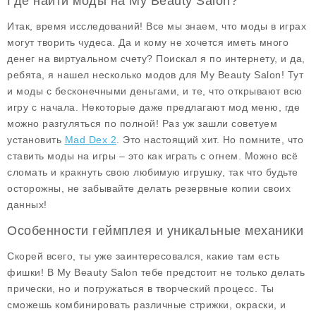
Где найти моды на My Beauty Salon?
Итак, время исследований! Все мы знаем, что моды в играх
могут творить чудеса. Да и кому не хочется иметь
много
денег
на виртуальном счету? Поискал я по интернету, и да,
ребята, я нашел несколько модов для
My Beauty Salon
! Тут
и моды с
бесконечными деньгами
, и те, что открывают всю
игру с начала. Некоторые даже предлагают
мод меню
, где
можно разгуляться по полной! Раз уж зашли советуем
установить
Mad Dex 2
. Это настоящий хит. Но помните, что
ставить моды на игры – это как играть с огнем. Можно всё
сломать и кракнуть свою любимую игрушку, так что будьте
осторожны, не забывайте делать резервные копии своих
данных!
Особенности геймплея и уникальные механики
Скорей всего, ты уже заинтересовался, какие там есть
фишки! В
My Beauty Salon
тебе предстоит не только делать
прически, но и погружаться в творческий процесс. Ты
сможешь комбинировать различные стрижки, окраски, и