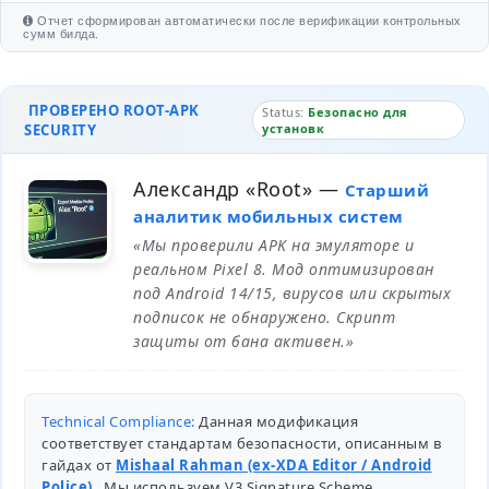
Отчет сформирован автоматически после верификации контрольных
сумм билда.
ПРОВЕРЕНО ROOT-APK
Status:
Безопасно для
SECURITY
установк
Александр «Root»
—
Старший
аналитик мобильных систем
«Мы проверили APK на эмуляторе и
реальном Pixel 8. Мод оптимизирован
под Android 14/15, вирусов или скрытых
подписок не обнаружено. Скрипт
защиты от бана активен.»
Technical Compliance:
Данная модификация
соответствует стандартам безопасности, описанным в
гайдах от
Mishaal Rahman (ex-XDA Editor / Android
Police)
. Мы используем V3 Signature Scheme,