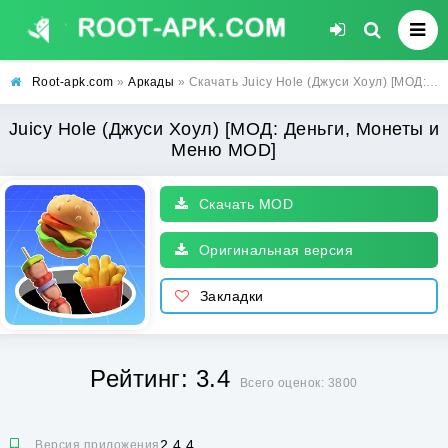
Root-apk.com
»
Аркады
» Скачать Juicy Hole (Джуси Хоул) [МОД: Деньги, Монеты и Меню MOD] | Взлом Juicy Hole на Андроид
Juicy Hole (Джуси Хоул) [МОД: Деньги, Монеты и
Меню MOD]
Скачать MOD
Оригинальная версия
Закладки
Рейтинг: 3.4
Всего оценок: 3800
2.4.4
Версия приложения: