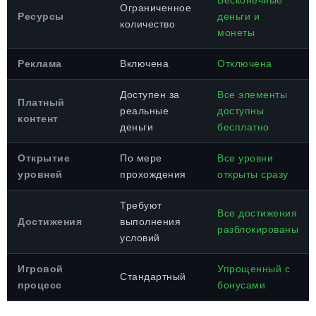
Бесконечные
Ограниченное
Ресурсы
деньги и
количество
монеты
Реклама
Включена
Отключена
Доступен за
Все элементы
Платный
реальные
доступны
контент
деньги
бесплатно
Открытие
По мере
Все уровни
уровней
прохождения
открыты сразу
Требуют
Все достижения
Достижения
выполнения
разблокированы
условий
Игровой
Упрощенный с
Стандартный
процесс
бонусами