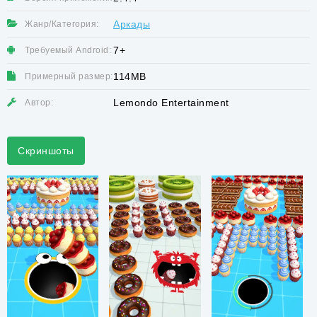
Аркады
Жанр/Категория:
7+
Требуемый Android:
114MB
Примерный размер:
Lemondo Entertainment
Автор:
Скриншоты