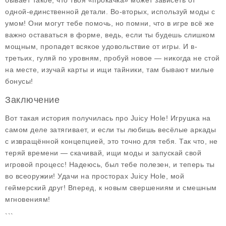
бывает такое, что твоя «прокачка» может зависеть от
одной-единственной детали. Во-вторых, используй моды с
умом! Они могут тебе помочь, но помни, что в игре всё же
важно оставаться в форме, ведь, если ты будешь слишком
мощным, пропадет всякое удовольствие от игры. И в-
третьих, гуляй по уровням, пробуй новое — никогда не стой
на месте, изучай карты и ищи тайники, там бывают милые
бонусы!
Заключение
Вот такая история получилась про Juicy Hole! Игрушка на
самом деле затягивает, и если ты любишь весёлые аркады
с извращённой концепцией, это точно для тебя. Так что, не
теряй времени — скачивай, ищи моды и запускай свой
игровой процесс! Надеюсь, был тебе полезен, и теперь ты
во всеоружии! Удачи на просторах Juicy Hole, мой
геймерский друг! Вперед, к новым свершениям и смешным
мгновениям!
```