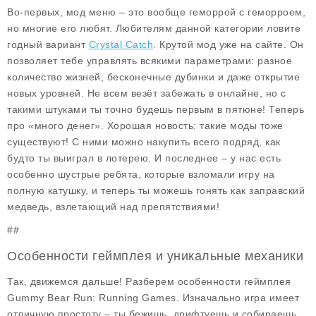
Во-первых, мод меню – это вообще геморрой с геморроем,
но многие его любят. Любителям данной категории ловите
годный вариант
Crystal Catch
. Крутой мод уже на сайте. Он
позволяет тебе управлять всякими параметрами: разное
количество жизней, бесконечные дубинки и даже открытие
новых уровней. Не всем везёт забежать в онлайне, но с
такими штуками ты точно будешь первым в пятюне! Теперь
про «много денег». Хорошая новость: такие моды тоже
существуют! С ними можно накупить всего подряд, как
будто ты выиграл в лотерею. И последнее – у нас есть
особенно шустрые ребята, которые взломали игру на
полную катушку, и теперь ты можешь гонять как заправский
медведь, взлетающий над препятствиями!
##
Особенности геймплея и уникальные механики
Так, движемся дальше! Разберем особенности геймплея
Gummy Bear Run: Running Games. Изначально игра имеет
отличную простоту – ты бежишь, дрифтуешь и собираешь