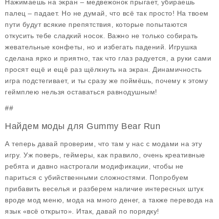
Нажимаешь на экран – медвежонок прыгает, убираешь
палец – падает. Но не думай, что всё так просто! На твоем
пути будут всякие препятствия, которые попытаются
откусить тебе сладкий носок. Важно не только собирать
жевательные конфеты, но и избегать падений. Игрушка
сделана ярко и приятно, так что глаз радуется, а руки сами
просят ещё и ещё раз щёлкнуть на экран. Динамичность
игра подстегивает, и ты сразу же поймёшь, почему к этому
геймплею нельзя оставаться равнодушным!
##
Найдем моды для Gummy Bear Run
А теперь давай проверим, что там у нас с модами на эту
игру. Уж поверь, геймеры, как правило, очень креативные
ребята и давно настрогали модификации, чтобы не
париться с убийственными сложностями. Попробуем
прибавить веселья и разберем наличие интересных штук
вроде мод меню, мода на много денег, а также перевода на
язык «всё открыто». Итак, давай по порядку!