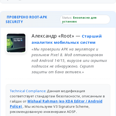
ПРОВЕРЕНО ROOT-APK
Status:
Безопасно для
SECURITY
установк
Александр «Root»
—
Старший
аналитик мобильных систем
«Мы проверили APK на эмуляторе и
реальном Pixel 8. Мод оптимизирован
под Android 14/15, вирусов или скрытых
подписок не обнаружено. Скрипт
защиты от бана активен.»
Technical Compliance:
Данная модификация
соответствует стандартам безопасности, описанным в
гайдах от
Mishaal Rahman (ex-XDA Editor / Android
Police)
. Мы используем V3 Signature Scheme,
рекомендованную инженерами
AOSP
.