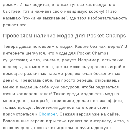
домом. И, как водится, в гонках тут все как всегда: кто
быстрее, тот и наживет свою невидимую корону! Я это
называю “гонки на выживание”, где твоя изобретательность
решает все.
Проверяем наличие модов для Pocket Champs
Теперь давай поговорим о модах. Как же без них, верно? В
интернете шепчутся, что моды для Pocket Champs
существуют, и это, конечно, радует. Например, есть такие
шедевры, как
мод меню
, где ты можешь управлять игрой с
помощью различных параметров, включая бесконечные
деньги. Представь себе, ты просто берешь, открываешь
меню и выдаешь себе кучу ресурсов, чтобы радоваться
жизни как король гонок! Также среди модов есть
мод на
много денег
, который, в принципе, делает тот же эффект,
только проще. Любителям данной категории стоит
присмотреться к
Chomper
. Свежая версия уже на сайте.
Взломанные версии игры тоже гуляют по интернету, и это, в
свою очередь, позволяет игрокам получить доступ к