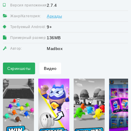
2.7.4
Версия приложения:
Аркады
Жанр/Категория:
9+
Требуемый Android:
136MB
Примерный размер:
Madbox
Автор:
Скриншоты
Видео