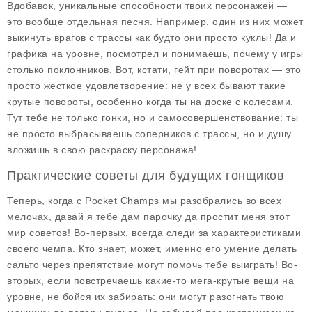
Вдобавок, уникальные способности твоих персонажей —
это вообще отдельная песня. Например, один из них может
выкинуть врагов с трассы как будто они просто куклы! Да и
графика на уровне, посмотрел и понимаешь, почему у игры
столько поклонников. Вот, кстати, гейт при поворотах — это
просто жесткое удовлетворение: не у всех бывают такие
крутые повороты, особенно когда ты на доске с колесами.
Тут тебе не только гонки, но и самосовершенствование: ты
не просто выбрасываешь соперников с трассы, но и душу
вложишь в свою раскраску персонажа!
Практические советы для будущих гонщиков
Теперь, когда с Pocket Champs мы разобрались во всех
мелочах, давай я тебе дам парочку
да простит меня этот
мир советов
! Во-первых, всегда следи за характеристиками
своего чемпа. Кто знает, может, именно его умение делать
сальто через препятствие могут помочь тебе выиграть! Во-
вторых, если повстречаешь какие-то мега-крутые вещи на
уровне, не бойся их забирать: они могут разогнать твою