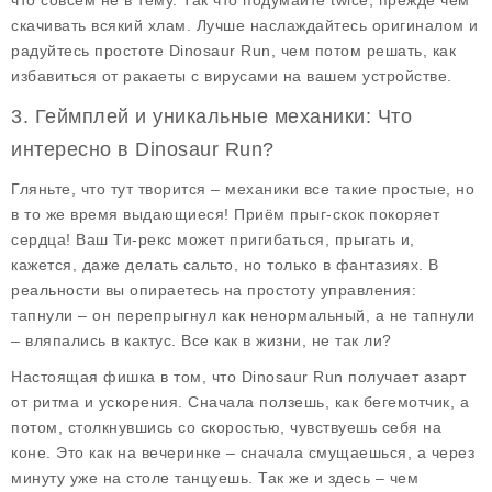
что совсем не в тему. Так что подумайте twice, прежде чем
скачивать всякий хлам. Лучше наслаждайтесь оригиналом и
радуйтесь простоте Dinosaur Run, чем потом решать, как
избавиться от ракаеты с вирусами на вашем устройстве.
3. Геймплей и уникальные механики: Что
интересно в Dinosaur Run?
Гляньте, что тут творится – механики все такие простые, но
в то же время выдающиеся! Приём прыг-скок покоряет
сердца! Ваш Ти-рекс может пригибаться, прыгать и,
кажется, даже делать сальто, но только в фантазиях. В
реальности вы опираетесь на простоту управления:
тапнули – он перепрыгнул как ненормальный, а не тапнули
– вляпались в кактус. Все как в жизни, не так ли?
Настоящая фишка в том, что Dinosaur Run получает азарт
от ритма и ускорения. Сначала ползешь, как бегемотчик, а
потом, столкнувшись со скоростью, чувствуешь себя на
коне. Это как на вечеринке – сначала смущаешься, а через
минуту уже на столе танцуешь. Так же и здесь – чем