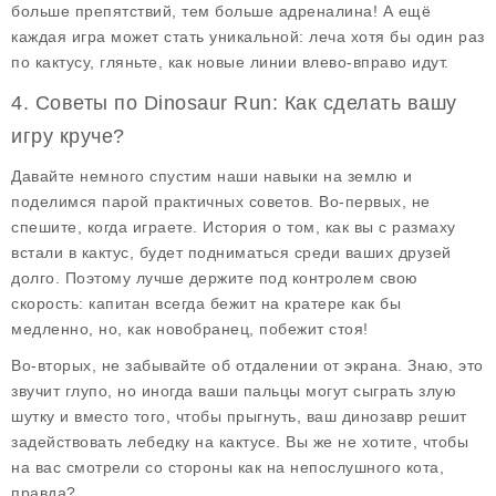
больше препятствий, тем больше адреналина! А ещё
каждая игра может стать уникальной: леча хотя бы один раз
по кактусу, гляньте, как новые линии влево-вправо идут.
4. Советы по Dinosaur Run: Как сделать вашу
игру круче?
Давайте немного спустим наши навыки на землю и
поделимся парой практичных советов. Во-первых, не
спешите, когда играете. История о том, как вы с размаху
встали в кактус, будет подниматься среди ваших друзей
долго. Поэтому лучше держите под контролем свою
скорость: капитан всегда бежит на кратере как бы
медленно, но, как новобранец, побежит стоя!
Во-вторых, не забывайте об отдалении от экрана. Знаю, это
звучит глупо, но иногда ваши пальцы могут сыграть злую
шутку и вместо того, чтобы прыгнуть, ваш динозавр решит
задействовать лебедку на кактусе. Вы же не хотите, чтобы
на вас смотрели со стороны как на непослушного кота,
правда?