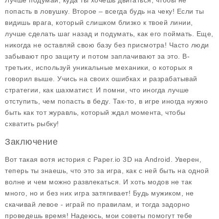
Лучше подумай, куда ты хочешь двигаться, чтобы не
попасть в ловушку. Второе – всегда будь на чеку! Если ты
видишь врага, который слишком близко к твоей линии,
лучше сделать шаг назад и подумать, как его поймать. Еще,
никогда не оставляй свою базу без присмотра! Часто люди
забывают про защиту и потом заплачивают за это. В-
третьих, используй уникальные механики, о которых я
говорил выше. Учись на своих ошибках и разрабатывай
стратегии, как шахматист. И помни, что иногда лучше
отступить, чем попасть в беду. Так-то, в игре иногда нужно
быть как тот журавль, который ждал момента, чтобы
схватить рыбку!
Заключение
Вот такая вотя история с
Paper.io 3D
на Android. Уверен,
теперь ты знаешь, что это за игра, как с ней быть на одной
волне и чем можно развлекаться. И хоть модов не так
много, но и без них игра затягивает! Будь мужиком, не
скачивай левое - играй по правилам, и тогда задорно
проведешь время! Надеюсь, мои советы помогут тебе