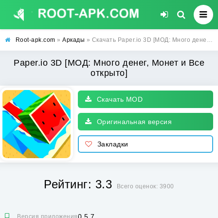
Root-apk.com
»
Аркады
» Скачать Paper.io 3D [МОД: Много денег, Монет и Все открыто] | Взлом Paper.io 3D на Андроид
Paper.io 3D [МОД: Много денег, Монет и Все
открыто]
Скачать MOD
Оригинальная версия
Закладки
Рейтинг: 3.3
Всего оценок: 3900
0.5.7
Версия приложения: