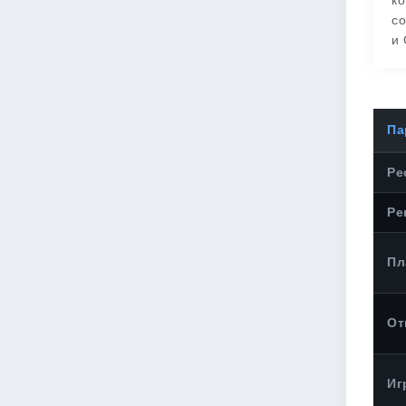
ко
со
и 
Па
Ре
Ре
Пл
От
Иг