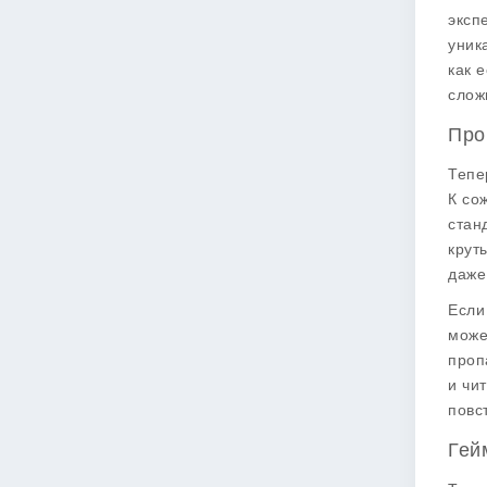
эксп
уник
как 
слож
Про
Тепе
К со
стан
крут
даже
Если
може
проп
и чи
повс
Гей