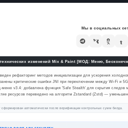
Мы в социальных сет
технических изменений Mix & Paint [МОД: Меню, Бесконечн
веден рефакторинг методов инициализации для ускорения холодного
ранены критические ошибки JNI при переключении между Wi-Fi и 5G
-меню v3.4: добавлена функция 'Safe Stealth' для скрытия следов м
тие ресурсов переведено на алгоритм Zstandard (Zstd) — уменьше
 сформирован автоматически после верификации контрольных сумм билда.