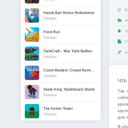
В
Havok Ball Robux Roblominer
Аркады
Ж
Т
Food Run
Аркады
П
TankCraft – War Tank Battles
А
Аркады
Count Masters: Crowd Runner 3D
Аркады
Что 
Skate King: Skateboard Stunts
Так,
Аркады
собо
крас
The Archer Tower
крут
Аркады
для 
В об