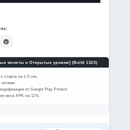
ях:
ые монеты и Открытые уровни] (Build 1323)
 старта на 1.5 сек.
 сетями.
одификации от Google Play Protect.
ние веса APK на 12%.