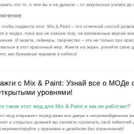
казать что-то, о чем вы и не думали – от закулисных уловок д
лючение
, чтобы подвести итог:
Mix & Paint
– это отличный способ развл
ря о модах, пока все не совсем rosy, но взломанные версии мог
шения. И знаете, геймеры, творчество – это не только про краск
ужаться в этот красочный мир. Жмите на экран, роняйте свою д
тят, как бумажные журавли в небеса!
ажги с Mix & Paint: Узнай все о МОДе
ткрытыми уровнями!
то такое этот мод для Mix & Paint и как он работает?
от мод открывает перед вами все двери к непревзойденным 
нет и открытых уровней вы сможете прокачать свой геймплей до
спериментируйте с красками и дизайном без ограничений!