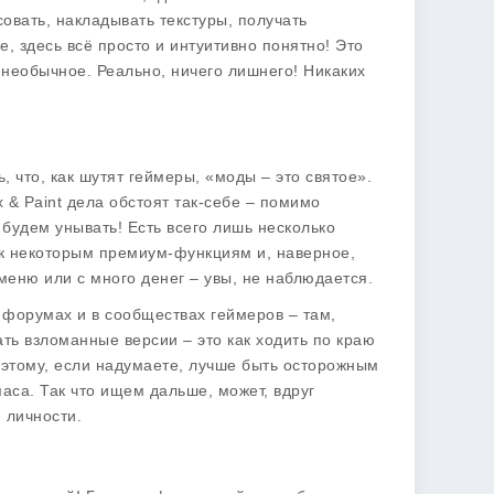
овать, накладывать текстуры, получать
, здесь всё просто и интуитивно понятно! Это
то необычное. Реально, ничего лишнего! Никаких
, что, как шутят геймеры, «моды – это святое».
x & Paint
дела обстоят так-себе – помимо
 будем унывать! Есть всего лишь несколько
 к некоторым премиум-функциям и, наверное,
меню или с много денег – увы, не наблюдается.
 форумах и в сообществах геймеров – там,
ать взломанные версии – это как ходить по краю
Поэтому, если надумаете, лучше быть осторожным
паса. Так что ищем дальше, может, вдруг
 личности.