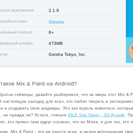
2.1.9
ерсия приложения:
Аркады
анр/Категория:
8+
ребуемый Android:
473MB
римерный размер:
Geisha Tokyo, Inc.
втор:
такое Mix & Paint на Android?
 братья-геймеры, давайте разберемся, что за зверь этот
Mix & P
й настоящую находку для всех, кто любит творить и экспериме
ки и создавать свои шедевры. Это как король живописи, которы
о, не правда ли? Кстати, гляньте
IDLE Spa Salon - 3D Arcade
. П
тех, кто прямо-таки вдруг осознал, что он Моне, и для тех, кто
щем,
Mix & Paint
- это не просто игра, а целое воплощение тво