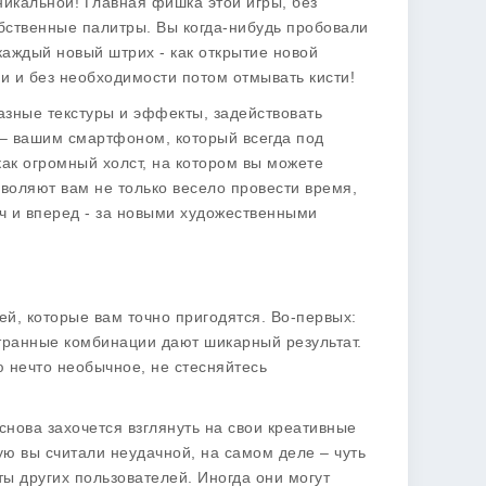
никальной! Главная фишка этой игры, без
обственные палитры. Вы когда-нибудь пробовали
каждый новый штрих - как открытие новой
зи и без необходимости потом отмывать кисти!
азные текстуры и эффекты, задействовать
– вашим смартфоном, который всегда под
то как огромный холст, на котором вы можете
воляют вам не только весело провести время,
ач и вперед - за новыми художественными
тей, которые вам точно пригодятся. Во-первых:
странные комбинации дают шикарный результат.
ю нечто необычное, не стесняйтесь
 снова захочется взглянуть на свои креативные
ую вы считали неудачной, на самом деле – чуть
ты других пользователей. Иногда они могут