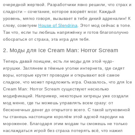
очередной жертвой. Разработчики явно решили, что страх и
сладости – сочетание, которое взорвёт мозг. Каждый
уровень, мягко говоря, вызывает в тебе дикий адреналин! К
слову, советуем
House of Slendrina
. Этот мод сейчас в топе.
Так что, если ты любишь напряжёнку и готов благополучно
обосраться от страха, эта игра для тебя.
2. Моды для Ice Cream Man: Horror Scream
Теперь давай поищем, есть ли
моды
для этой чудо-
игрушки. Заглянем в тёмные уголки интернета, где сидят
воры, которые крутят проводки и открывают всё самое
сладкое, что может предложить игра. Оказалось, что для
Ice
Cream Man: Horror Scream
существуют несколько
модификаций. Например, некоторые хитрецы уже создали
мод меню, где ты можешь управлять всем сразу: от
бесконечных денег до открытого всего. С такой штуковиной
ты станешь настоящим королём этой адской пародии на
мороженое. Благодаря этим модам ты сможешь не только
наслаждаться игрой без страха потерять всё, что нажил