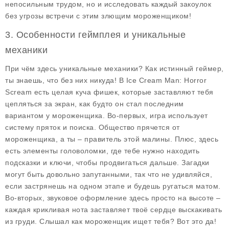
непосильным трудом, но и исследовать каждый закоулок
без угрозы встречи с этим злющим мороженщиком!
3. Особенности геймплея и уникальные
механики
При чём здесь уникальные механики? Как истинный геймер,
ты знаешь, что без них никуда! В
Ice Cream Man: Horror
Scream
есть целая куча фишек, которые заставляют тебя
цепляться за экран, как будто он стал последним
вариантом у мороженщика. Во-первых, игра использует
систему пряток и поиска. Общество прячется от
мороженщика, а ты – правитель этой малины. Плюс, здесь
есть элементы головоломки, где тебе нужно находить
подсказки и ключи, чтобы продвигаться дальше. Загадки
могут быть довольно запутанными, так что не удивляйся,
если застрянешь на одном этапе и будешь ругаться матом.
Во-вторых, звуковое оформление здесь просто на высоте –
каждая крикливая нота заставляет твоё сердце выскакивать
из груди. Слышал как мороженщик ищет тебя? Вот это да!