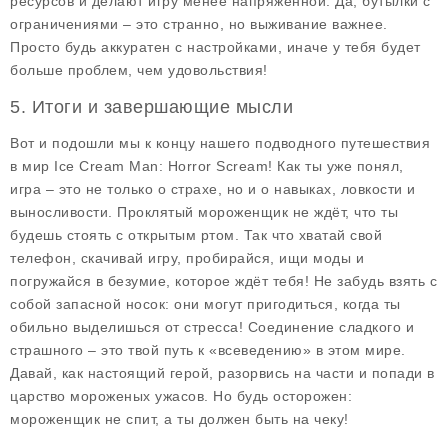
ресурсов и делают игру менее напряжённой. Да, бутылки с
ограничениями – это странно, но выживание важнее.
Просто будь аккуратен с настройками, иначе у тебя будет
больше проблем, чем удовольствия!
5. Итоги и завершающие мысли
Вот и подошли мы к концу нашего подводного путешествия
в мир
Ice Cream Man: Horror Scream
! Как ты уже понял,
игра – это не только о страхе, но и о навыках, ловкости и
выносливости. Проклятый мороженщик не ждёт, что ты
будешь стоять с открытым ртом. Так что хватай свой
телефон, скачивай игру, пробирайся, ищи моды и
погружайся в безумие, которое ждёт тебя! Не забудь взять с
собой запасной носок: они могут пригодиться, когда ты
обильно выделишься от стресса! Соединение сладкого и
страшного – это твой путь к «всеведению» в этом мире.
Давай, как настоящий герой, разорвись на части и попади в
царство мороженых ужасов. Но будь осторожен:
мороженщик не спит, а ты должен быть на чеку!