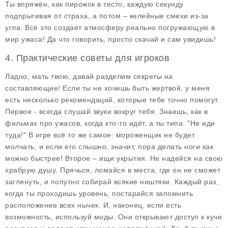
Ты впряжён, как пирожок в тесто, каждую секунду
подпрыгивая от страха, а потом – келейные смехи из-за
угла. Всё это создает атмосферу реально погружающую в
мир ужаса! Да что говорить, просто скачай и сам увидишь!
4. Практические советы для игроков
Ладно, мать твою, давай разделим секреты на
составляющие! Если ты не хочешь быть жертвой, у меня
есть несколько рекомендаций, которые тебе точно помогут.
Первое - всегда слушай звуки вокруг тебя. Знаешь, как в
фильмах про ужасов, когда кто-то идёт, а ты типа: "Не иди
туда!" В игре всё то же самое: мороженщик не будет
молчать, и если его слышно, значит, пора делать ноги как
можно быстрее! Второе – ищи укрытия. Не надейся на свою
храбрую душу. Прячься, ломайся в места, где он не сможет
заглянуть, и попутно собирай всякие ништяки. Каждый раз,
когда ты проходишь уровень, постарайся запомнить
расположение всех нычек. И, наконец, если есть
возможность, используй моды. Они открывают доступ к куче