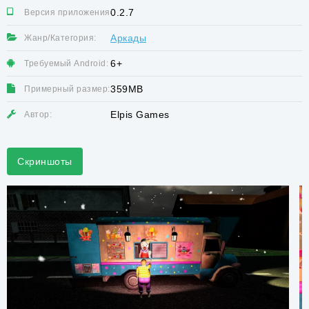
0.2.7
Версия приложения:
Аркады
Жанр/Категория:
6+
Требуемый Android:
359MB
Примерный размер:
Elpis Games
Автор:
Скриншоты