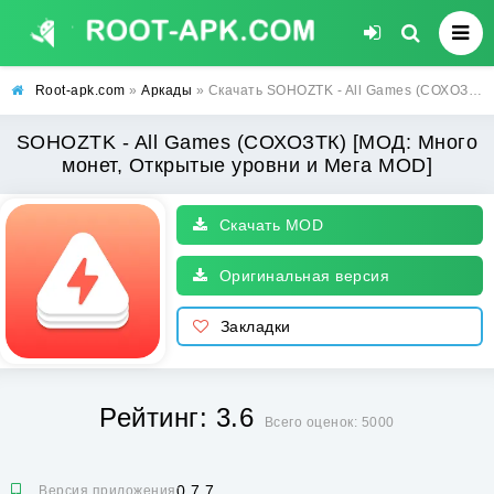
Root-apk.com
»
Аркады
» Скачать SOHOZTK - All Games (СОХОЗТК) [МОД: Много монет, Открытые уровни и Мега MOD] | Взлом SOHOZTK - All Games на Андроид
SOHOZTK - All Games (СОХОЗТК) [МОД: Много
монет, Открытые уровни и Мега MOD]
Скачать MOD
Оригинальная версия
Закладки
Рейтинг: 3.6
Всего оценок: 5000
0.7.7
Версия приложения: